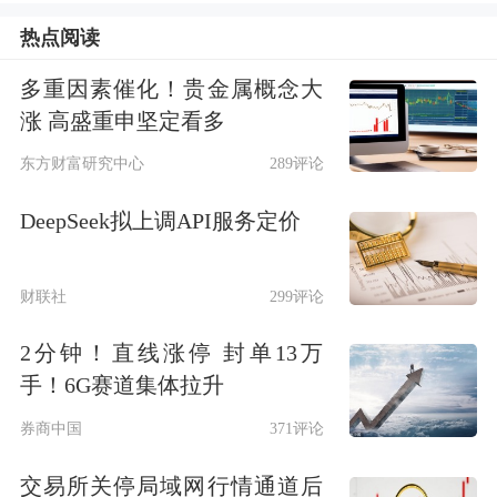
股票基金占比提升
热点阅读
多重因素催化！贵金属概念大
在一季度特别是3月份资本市场震荡下
涨 高盛重申坚定看多
行的情况下，保险资金配置的股票金额
东方财富研究中心
289评论
和占比均有小幅提升，权益类资产占比
DeepSeek拟上调API服务定价
继续维持高位水平。
财联社
299评论
一季度末，人身险公司和财险公司合计
持有股票市值为3.84万亿元，较年初增
2分钟！直线涨停 封单13万
手！6G赛道集体拉升
加1024亿元。股票在险资投资余额中的
券商中国
371评论
占比也继续提升，人身险公司和财险公
司的股票配比分别为10.14%、9.46%，
交易所关停局域网行情通道后