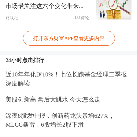
市场最关注这六个变化带来...
环比各提升2个、7个基点。
财联社
181评论
除了股票，保险资金还通过公募基金投
打开东方财富APP查看更多内容
向市场。人身险公司和财险公司配置的
证券投资基金（含权益、固收等类型）
24小时点击排行
金额为2.07万亿元，较年初增加986亿
近10年年化超10%！七位长跑基金经理二季报
元。一季度末，险资配置的“股票+基
深度解读
金”金额合计为5.91万亿元，较年初增
美股创新高 盘后大跳水 今天怎么走
长2010亿元。
深夜8股发中报，创新药龙头暴增627%，
国泰海通
非银团队分析，考虑到一季度
MLCC暴雷，6股增长2股下滑
权益市场表现有所波动，上证指数、沪