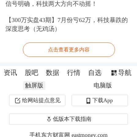
信号明确，科技两大方向不动摇！
深300指数、恒生指数分别下跌1.9%、
【300万实盘43期】7月份亏62万，科技暴跌的
3.9%、3.3%，预计保险公司把握市场机
深度思考（无鸡汤）
会小幅提升权益资产占比，以推动投资
收益改善。
点击查看更多内容
据证券时报记者3月份采访，险资在彼
资讯
股吧
数据
行情
自选
导航
时市场下跌中的主流操作并不是杀跌，
触屏版
电脑版
而是逆势布局和逢低买入。北京一家保
给网站提点意见
下载App
险资管高管表示，市场长期向好的态势
没有变化，虽然短期波动大，但保险资
低版本下载指南
金作为长期资金，不担心这种波动。
手机东方财富网 eastmoney.com