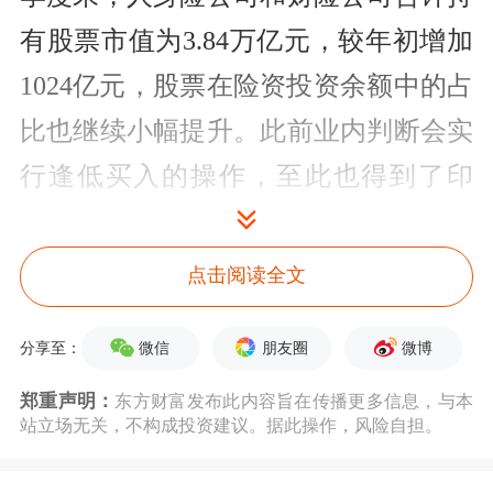
有股票市值为3.84万亿元，较年初增加
1024亿元，股票在险资投资余额中的占
比也继续小幅提升。此前业内判断会实
行逢低买入的操作，至此也得到了印
证。
点击阅读全文
随着4月以来市场有所回暖，险资机构
的投资收益也有了明显回升。权益资产
微信
朋友圈
微博
分享至：
属于险资配置的“关键少数”，保险机构
郑重声明：
东方财富发布此内容旨在传播更多信息，与本
对权益投资的策略是积极配置并动态调
站立场无关，不构成投资建议。据此操作，风险自担。
整。