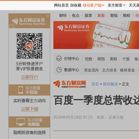
网站首页
加收藏
移动客户端
东方财富
天天
财经
焦点
股票
新股
期指
期权
关
闭
行情中心
指数
期指
期权
个股
板
数据中心
资金流向
主力排名
板块资金
首页
>
财经频道
>
正文
百度一季度总营收达
2026年05月19日 07:23
来源： 证券日报