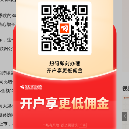
AI将在未来几个季度为百度创造更多价值。
季度的39%、第四季度的43%后，持续攀升至今年一季度的
核心增长引擎地位。
，这一数据并非简单的比例提升，而是百度收入结构的根
联网公司”转变为“以AI为主营业务的科技公司”，AI从战略布
的持续发力。财报显示，一季度，百度智能云基础设施收入达
入同比增长184%。在项目中标方面，百度智能云斩获国内云厂
视
额12.48亿元；自研GPU云市场以40.4%份额位居第一。
体应用的新全栈AI云，Agent Infra与AI Infra能力
链路协同能力进一步加强。在算力硬件方面，基于昆仑芯的
份上市，吞吐性能较上一代产品提升25%，推理效率提升