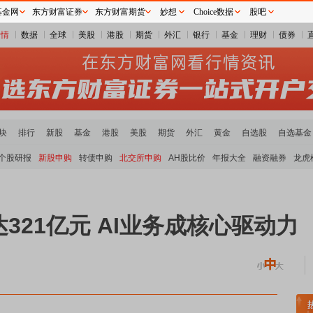
基金网
东方财富证券
东方财富期货
妙想
Choice数据
股吧
行情
数据
全球
美股
港股
期货
外汇
银行
基金
理财
债券
块
排行
新股
基金
港股
美股
期货
外汇
黄金
自选股
自选基金
个股研报
新股申购
转债申购
北交所申购
AH股比价
年报大全
融资融券
龙虎
321亿元 AI业务成核心驱动力
煤炭板块领涨
贵金属板块走强
半导体板块活跃
沪深资金流向
A股估值分析全览