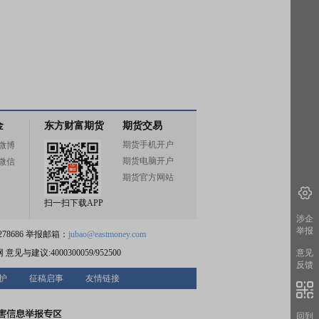
金
东方财富期货
期货交易
期货手机开户
微博
期货电脑开户
微信
期货官方网站
扫一扫下载APP
涉企
举报
78686 举报邮箱：
jubao@eastmoney.com
网
意见与建议:4000300059/952500
意见
反馈
护
征稿启事
友情链接
回到