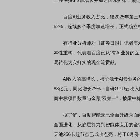
上亦保持3位数增长并加速国际扩张，预期
百度AI业务收入占比，继2025年第三
52%，连续多个季度加速增长，正式确立
有行业分析师对《证券日报》记者表示
本性重构。代表着百度已从“有AI业务的互
局转化为实打实的现金流贡献。
AI收入的高增长，核心源于AI云业务
88亿元，同比增长79%；自研GPU云收
商中标项目数量与金额“双第一”，披露中标金
据了解，百度智能云已全面升级为面向大规模智能
全面进化，从底层算力到智能体应用的全
天池256卡超节点已成功点亮，将于6月