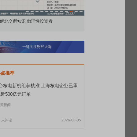
解北交所知识 做理性投资者
市价委托那么多种，究竟
一键关注财经大咖
热点推荐
8台核电新机组获核准 上海核电企业已承
近500亿元订单
湃新闻
9
人评论
2026-08-05