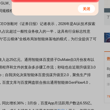
k、GLM、MiniMax等主流模型的适配。近期上线的文心大模型
业界同规模模型约6%的预训练成本，即达到基础效果领先水平。
果：A股再平衡的
债券知识通识：从基础认知到特色品种
了
张毅对《证券日报》记者表示，2026年是AI从技术探索
收入占比超过一般性业务收入的一半，这具有行业标志性意
的“芯云模体”全栈布局加智能体落地的模式，为行业提供了可
收入达25亿元。通用智能体百度搭子DuMate自3月份发布以
程序和文件的复杂多步骤工作流；秒哒也在近期升级至3.0
p；自我演化决策智能体百度伐谋升级至2.0，聚焦生产排
揽
百度文库与百度网盘联合推出通用智能体GenFlow4.0，
澎
7
比增长36%；3月份，百度App月活跃用户数达6.55亿。