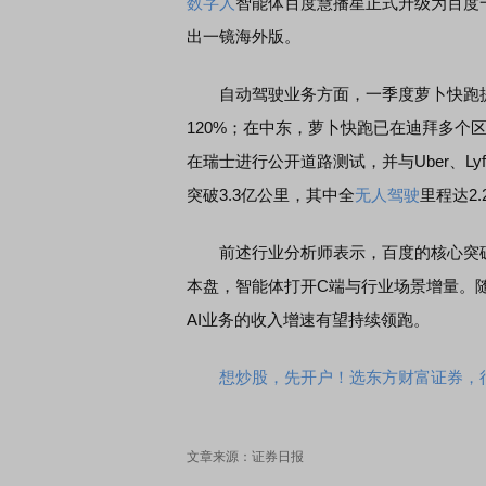
数字人
智能体百度慧播星正式升级为百度
出一镜海外版。
自动驾驶业务方面，一季度萝卜快跑提
120%；在中东，萝卜快跑已在迪拜多个区域
在瑞士进行公开道路测试，并与Uber、L
突破3.3亿公里，其中全
无人驾驶
里程达2
前述行业分析师表示，百度的核心突破在
本盘，智能体打开C端与行业场景增量。
AI业务的收入增速有望持续领跑。
想炒股，先开户！选东方财富证券，行
文章来源：证券日报