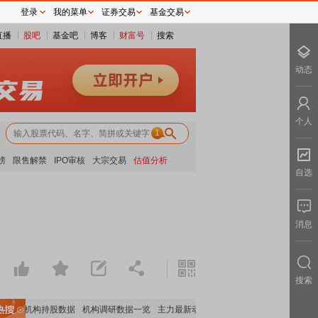
登录
我的菜单
证券交易
基金交易
直播
股吧
基金吧
博客
财富号
搜索
动态
个人
1
榜
限售解禁
IPO审核
大宗交易
估值分析
自选
消息
搜索
重要机构持股数据
机构调研数据一览
主力最新动向
上市公司限售股解禁一览
昨