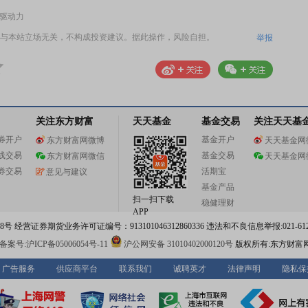
心驱动力
与本站立场无关，不构成投资建议。据此操作，风险自担。
举报
关注东方财富
天天基金
基金交易
关注天天基
券开户
基金开户
东方财富网微博
天天基金网
线交易
基金交易
东方财富网微信
天天基金网
券交易
活期宝
意见与建议
基金产品
扫一扫下载
稳健理财
APP
 经营证券期货业务许可证编号：913101046312860336 违法和不良信息举报:021-612
案号:沪ICP备05006054号-11
沪公网安备 31010402000120号
版权所有:东方财富
广告服务
供应商平台
联系我们
诚聘英才
法律声明
隐私保