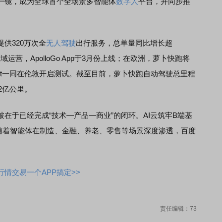
一镜，成为全球首个全场景多智能体
数字人
平台，并同步推
供320万次全
无人驾驶
出行服务，总单量同比增长超
运营，ApolloGo App于3月份上线；在欧洲，萝卜快跑将
yft一同在伦敦开启测试。截至目前，萝卜快跑自动驾驶总里程
.2亿公里。
于已经完成“技术—产品—商业”的闭环。AI云筑牢B端基
随着智能体在制造、金融、养老、零售等场景深度渗透，百度
情交易一个APP搞定>>
责任编辑：73