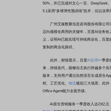
50%，并已完成对文心一言、DeepSee
5.1采用“多维弹性预训练”技术，仅以
EDMI K90 至尊版 新品发布会
首席连线｜东方财富证券陈
风，将吹向何处
广州艾媒数聚信息咨询股份有限公司CEO
迈向规模化商用的关键年，百度AI业务
义，证明AI已能实现可持续商业化，百度
复制的商业化路径。
此外，财报显示，百度
AI应用
一季度
来，持续迭代，能够自主执行跨越多个应用
版本，支持用户通过自然语言生成原生Ap
程、工艺优化、
物流
规划三大场景。此外，
Office Agent能力全面升级。
AI原生营销服务一季度收入达23亿元，同