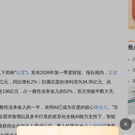
焦
下简称“
百度
”）发布2026年第一季度财报。报告期内，
百度
0亿元，同比增长2%；归属百度的净利润为34.35亿元。此
136亿元，占一般性业务收入的52%，首次突破半数大关。
般性业务收入的一半，表明AI已成为百度的核心
驱动力
。”百
业需求激增以及多年打造的差异化全栈AI能力支持下，智能
“国
续获得企业与个人用户认可，萝卜快跑在全
无人驾驶
订单量