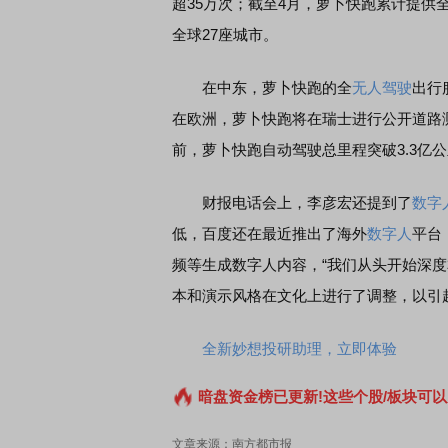
超35万次；截至4月，萝卜快跑累计提供
全球27座城市。
在中东，萝卜快跑的全
无人驾驶
出行
在欧洲，萝卜快跑将在瑞士进行公开道路测试
前，萝卜快跑自动驾驶总里程突破3.3亿公
财报电话会上，李彦宏还提到了
数字
低，百度还在最近推出了海外
数字人
平台
频等生成数字人内容，“我们从头开始深度
本和演示风格在文化上进行了调整，以引
全新妙想投研助理，立即体验
暗盘资金榜已更新!这些个股/板块可以
文章来源：南方都市报