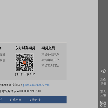
金
东方财富期货
期货交易
期货手机开户
微博
期货电脑开户
微信
期货官方网站
扫一扫下载APP
涉企
举报
78686 举报邮箱：
jubao@eastmoney.com
网
意见与建议:4000300059/952500
意见
反馈
护
征稿启事
友情链接