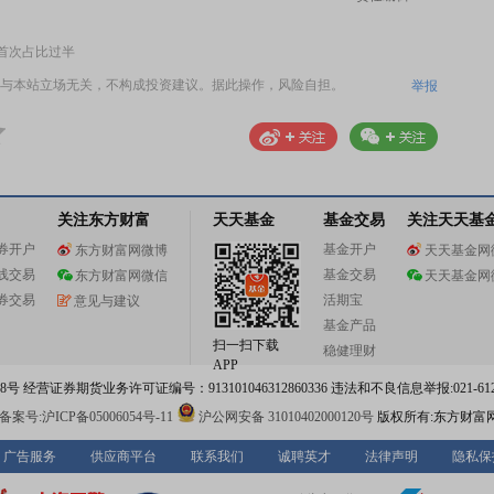
：首次占比过半
与本站立场无关，不构成投资建议。据此操作，风险自担。
举报
关注东方财富
天天基金
基金交易
关注天天基
券开户
基金开户
东方财富网微博
天天基金网
线交易
基金交易
东方财富网微信
天天基金网
券交易
活期宝
意见与建议
基金产品
扫一扫下载
稳健理财
APP
 经营证券期货业务许可证编号：913101046312860336 违法和不良信息举报:021-612
案号:沪ICP备05006054号-11
沪公网安备 31010402000120号
版权所有:东方财富
广告服务
供应商平台
联系我们
诚聘英才
法律声明
隐私保