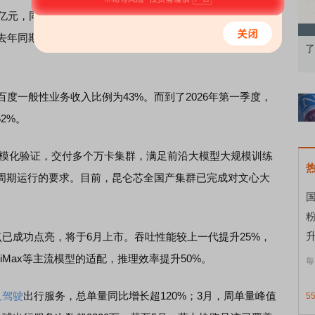
亿元，同比高速增长79%；GPU云收入同比增长184%。
人工
去年同期大致持平。季度内，AI原生营销服务收入达到23亿
果：A股再平衡的
债券知识通识：从基础认知到特色品种
了
度一般性业务收入比例为43%。而到了2026年第一季度，
2%。
模化验证，交付多个万卡集群，满足前沿大模型大规模训练
周期运行的要求。目前，昆仑芯全国产集群已完成对文心大
国
升
已成功点亮，将于6月上市。吞吐性能较上一代提升25%，
iniMax等主流模型的适配，推理效率提升50%。
每
人驾驶
出行服务，总单量同比增长超120%；3月，周单量峰值
5