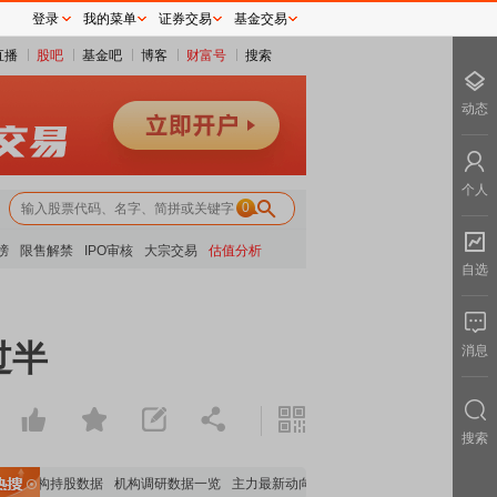
登录
我的菜单
证券交易
基金交易
直播
股吧
基金吧
博客
财富号
搜索
动态
个人
0
榜
限售解禁
IPO审核
大宗交易
估值分析
自选
过半
消息
搜索
要机构持股数据
机构调研数据一览
主力最新动向
上市公司限售股解禁一览
昨日