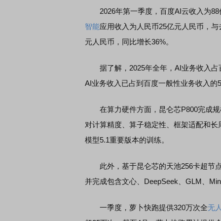
2026年第一季度，百度AI云收入为88
智能
应用收入为人民币25亿元人民币，与
EDMI K90 至尊版 新品发布会
首席连线｜东方财富证券陈
元人民币，同比增长36%。
风，将吹向何处
据了解，2025年全年，AI业务收入占百
AI业务收入已占到百度一般性业务收入的5
在算力硬件方面，昆仑芯P800完成规
对计算精度、算子稳定性、框架适配和长
模型5.1重要版本的训练。
此外，基于昆仑芯的天池256卡超节点
并完成包含文心、DeepSeek、GLM、M
一季度，萝卜快跑提供320万次全
无