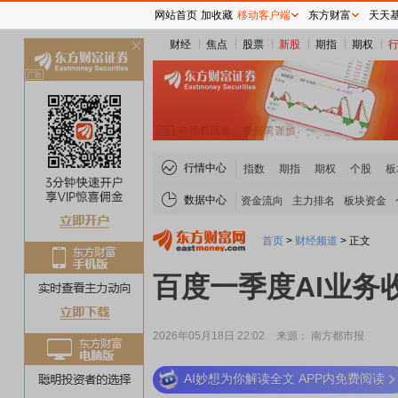
网站首页
加收藏
移动客户端
东方财富
天天
财经
焦点
股票
新股
期指
期权
关
闭
行情中心
指数
期指
期权
个股
板
数据中心
资金流向
主力排名
板块资金
首页
>
财经频道
>
正文
百度一季度AI业务
2026年05月18日 22:02
来源： 南方都市报
AI妙想为你解读全文 APP内免费阅读
稀