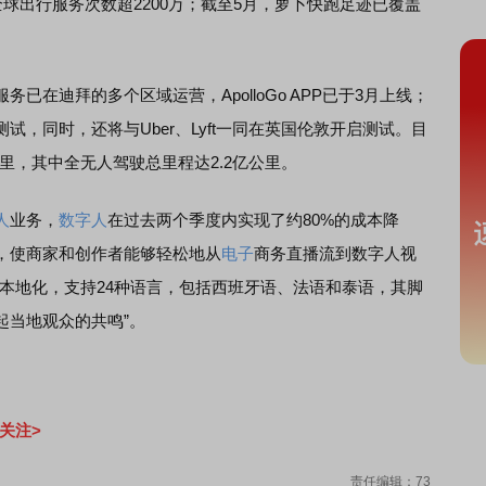
全球出行服务次数超2200万；截至5月，萝卜快跑足迹已覆盖
服务已在迪拜的多个区域运营，ApolloGo APP已于3月上线；
，同时，还将与Uber、Lyft一同在英国伦敦开启测试。目
里，其中全无人驾驶总里程达2.2亿公里。
人
业务，
数字人
在过去两个季度内实现了约80%的成本降
，使商家和创作者能够轻松地从
电子
商务直播流到数字人视
本地化，支持24种语言，包括西班牙语、法语和泰语，其脚
起当地观众的共鸣”。
关注>
责任编辑：73