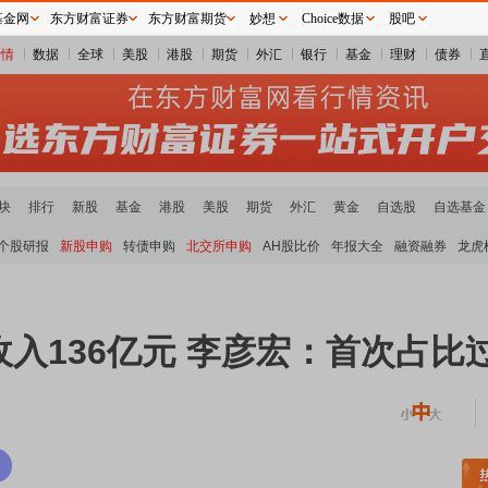
基金网
东方财富证券
东方财富期货
妙想
Choice数据
股吧
行情
数据
全球
美股
港股
期货
外汇
银行
基金
理财
债券
块
排行
新股
基金
港股
美股
期货
外汇
黄金
自选股
自选基金
个股研报
新股申购
转债申购
北交所申购
AH股比价
年报大全
融资融券
龙虎
收入136亿元 李彦宏：首次占比
土板块领涨
元件板块走强
半导体板块活跃
沪深资金流向
A股估值分析全览
重