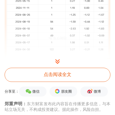
点击阅读全文
华旺科技
5月18日公告称，
5月18日
接待
参与2025年度暨2026年第一季度业绩说
微信
朋友圈
微博
分享至：
明会的投资者
调研。
接待人员包括董事
郑重声明：
东方财富发布此内容旨在传播更多信息，与本
站立场无关，不构成投资建议。据此操作，风险自担。
长 钭江浩,总经理 张延成,财务总监 王