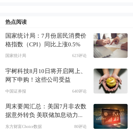
世民,董事会秘书 陈蕾,独立董事 邵天
英,周苏临,何礼平。
热点阅读
国家统计局：7月份居民消费价
公司就以下问题进行了回复：
在本次说
格指数（CPI）同比上涨0.5%
明会上,公司就投资者关心的问题给予
国家统计局
623评论
了答复,并对相关问题进行了梳理,主要
宇树科技8月10日将开启网上、
问题及答复如下: 1、未来的分红政策与
网下申购！这些公司受益
股本扩张计划是怎样的?在提升股东回
中国证券报
640评论
报方面(如分红、回购),有何具体考虑?
周末要闻汇总：美国7月非农数
答:尊敬的投资者您好,公司始终将对投
据意外转负 美联储加息动力...
资者的合理回报放在重要位置,坚定不
东方财富Choice数据
80评论