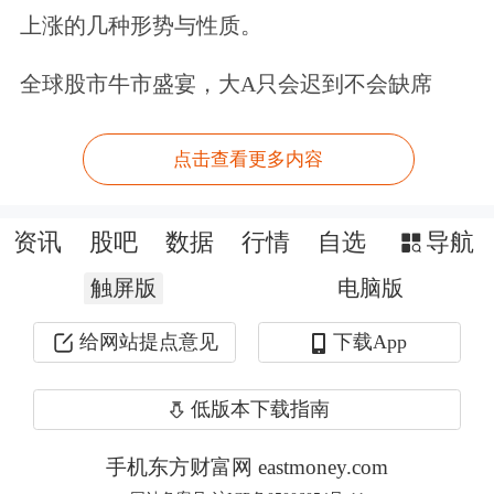
全部或部分内容而引致的盈亏承担任何
上涨的几种形势与性质。
责任。用户个人对服务的使用承担风
全球股市牛市盛宴，大A只会迟到不会缺席
险，东方财富对此不作任何类型的担
保。
点击查看更多内容
还在观望？股票账户早备好，行情来了
资讯
股吧
数据
行情
自选
导航
及时上车>>
触屏版
电脑版
文章来源：东方财富Choice数据
给网站提点意见
下载App
低版本下载指南
手机东方财富网 eastmoney.com