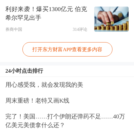
移地执行积极、连续、稳定的利润分配
利好来袭！爆买1300亿元 伯克
政...
希尔罕见出手
券商中国
314评论
点击查看PDF原文
免责声明：本文基于AI生产，仅供参
打开东方财富APP查看更多内容
考，不构成任何投资建议，据此操作风
24小时点击排行
险自担。
东方财富
发布此内容旨在传播
用心感受我，就会发现我的美
更多信息，与本平台立场无关。东方财
富力求但不保证数据的完全准确，如有
周末重磅！老特又画K线
错漏请以中国证监会指定上市公司信息
完了！美国……打个伊朗还弹药不足……40万
披露媒体为准，东方财富不对因该资料
亿美元美债拿什么还？