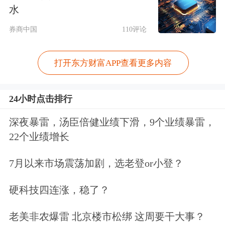
尽管在鲍威尔任职后期，美联储采取了
水
加息措施，但目前通胀问题并未得到根
券商中国
110评论
本解决，核心PCE仍在3.2%左右，中东
打开东方财富APP查看更多内容
冲突更是推高了国际油价，通胀反弹风
险加大。美联储在降息与否的选择中更
24小时点击排行
为困难：通胀水平未恢复至正常空间压
深夜暴雷，汤臣倍健业绩下滑，9个业绩暴雷，
缩了降息空间，继续降息可能使通胀复
22个业绩增长
燃，不降息又会遭遇白宫施压。央行独
7月以来市场震荡加剧，选老登or小登？
立性受到空前考验，沃什能否保持美联
硬科技四连涨，稳了？
储的独立性和公信力有待检验。
老美非农爆雷 北京楼市松绑 这周要干大事？
在降息前景不明朗的情况下，快速缩表