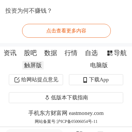
投资为何不赚钱？
有可能导致金融脆弱性上升。美联储资
产负债表庞大，目前规模高达7.5万亿
点击查看更多内容
美元，快速缩表或触发债市流动性紧
张；对于中小银行而言，监管放松加上
资讯
股吧
数据
行情
自选
导航
缩表收紧流动性，风险上升；对于市场
触屏版
电脑版
而言，美国股市“高处不胜寒”，对利率
给网站提点意见
下载App
和流动性十分敏感。
低版本下载指南
美联储内部分歧也在加剧，决策效率下
降。一方面，鲍威尔卸任后，美联储新
手机东方财富网 eastmoney.com
网站备案号:沪ICP备05006054号-11
旧势力博弈没有消失，反而更加明显。