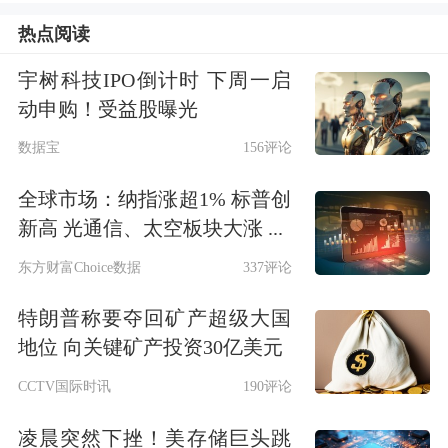
资产负债表（当前约7.5万亿美元），
热点阅读
流动性预计将持续收紧；推动AI提质增
宇树科技IPO倒计时 下周一启
效方面，主张以AI提升生产率、压低长
动申购！受益股曝光
期通胀，支持更快、更早降息，这和鲍
数据宝
156评论
威尔“抗通胀优先”立场形成对立。
全球市场：纳指涨超1% 标普创
市场分析人士认为，沃什将告别鲍威尔
新高 光通信、太空板块大涨 ...
的“谨慎、数据依赖”，转而以改革为导
东方财富Choice数据
337评论
向，但对美国政府可能更为依从。
特朗普称要夺回矿产超级大国
地位 向关键矿产投资30亿美元
对于沃什来说，目前美联储面对的处境
CCTV国际时讯
190评论
已经与鲍威尔上任时有很大不同。
凌晨突然下挫！美存储巨头跳