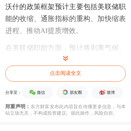
沃什的政策框架预计主要包括美联储职
能的收缩、通胀指标的重构、加快缩表
进程、推动AI提质增效。
在美联储职能方面，预计将剥离气候、
包容性等议题，回归价格稳定+最后贷
款人核心职能；在通胀指标重构方面，
点击阅读全文
预计将淡化核心PCE（个人消费支出）
微信
朋友圈
微博
分享至：
在决策中的作用，更关注名义GDP、薪
郑重声明：
东方财富发布此内容旨在传播更多信息，与本
资增速等指标，为提前降息找依据；在
站立场无关，不构成投资建议。据此操作，风险自担。
加速缩表方面，预计将更为主动地削减