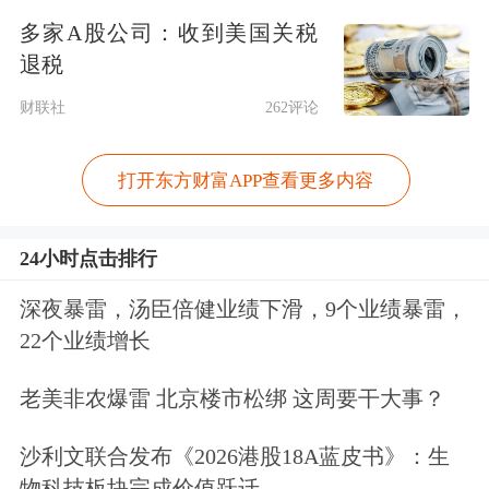
简单来说，算力可类比于产能，而
多家A股公司：收到美国关税
Token则是产成品。
退税
财联社
262评论
黄仁勋在GTC2026大会上提出了“Token
工厂”的构想，他表示，
未来的
数据中
打开东方财富APP查看更多内容
心
不再是存储文件的仓库，而是生产
24小时点击排行
Token的工厂
。
深夜暴雷，汤臣倍健业绩下滑，9个业绩暴雷，
与传统算力
租赁
模式不同，传统模式
22个业绩增长
是“卖卡时/机柜”，按时间或空间计
老美非农爆雷 北京楼市松绑 这周要干大事？
费，而Token工厂是“卖Token”，按
智能
沙利文联合发布《2026港股18A蓝皮书》：生
单元计费
。
物科技板块完成价值跃迁