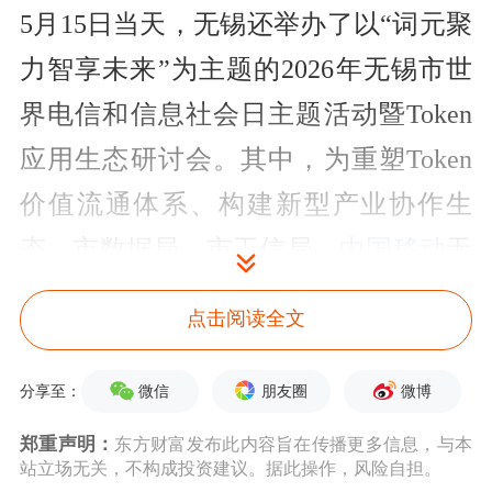
5月15日当天，无锡还举办了以“词元聚
力智享未来”为主题的2026年无锡市世
界电信和信息社会日主题活动暨Token
应用生态研讨会。其中，为重塑Token
价值流通体系、构建新型产业协作生
态，市数据局、市工信局、
中国移动
无
锡分公司、无锡数据集团及无锡高新区
点击阅读全文
OPC社区代表共同启动了“Tokens价值
焕新行动计划”。
微信
朋友圈
微博
分享至：
郑重声明：
东方财富发布此内容旨在传播更多信息，与本
Token工厂：AI催生的高毛利行业
站立场无关，不构成投资建议。据此操作，风险自担。