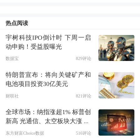
Token即词元，是大模型处理信息的最
小单位，具备可计量、可定价、可交易
热点阅读
的特征，是AI服务计费、结算的基础单
宇树科技IPO倒计时 下周一启
位，一个Token约等于1个英文单词或1-
动申购！受益股曝光
2个汉字。
数据宝
829评论
特朗普宣布：将向关键矿产和
Token工厂就是生产Token的场所，是
电池项目投资30亿美元
以大规模GPU算力集群为底座，整合
电
财联社
821评论
力
、液冷、高速网络与大模型推理优化
全球市场：纳指涨超1% 标普创
技术，工业化、标准化量产AI Token的
新高 光通信、太空板块大涨 ...
新型算力基础设施
。
东方财富Choice数据
516评论