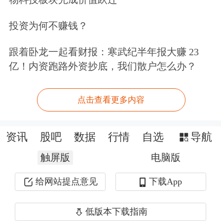
中金公司
测算，在自建算力的情景下，
投资为何不赚钱？
Token工厂的理论毛利率可达60%。
跟着卧龙一起看财报：寒武纪半年报大赚 23
Token工厂领域已经涌现独角兽公司
，
亿！内资跑路外资抄底，我们散户怎么办？
比如，2022年成立的Fireworks Al据估
点击查看更多内容
在2026年2月达到3.15亿美金年化收
入、毛利率约50%左右，上一轮融资估
资讯
股吧
数据
行情
自选
导航
值为40亿美金。该公司的核心业务是为
触屏版
电脑版
开发者提供运行和定制开源大模型的平
给网站提点意见
下载App
台，通过云端GPU集群搭建基础设施，
以API形式提供服务，被业界视为Token
低版本下载指南