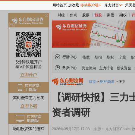
网站首页
加收藏
移动客户端
东方财富
天天
财经
焦点
股票
新股
期指
期权
关
闭
行情中心
指数
期指
期权
个股
板
数据中心
资金流向
主力排名
板块资金
首页
>
财经频道
>
正文
【调研快报】三力士
资者调研
2026年05月17日 17:03
来源： 东方财富Choice