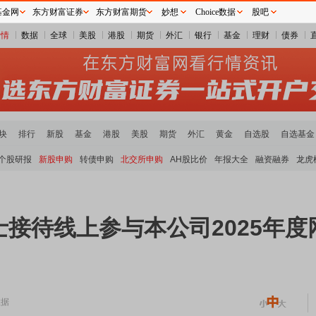
基金网
东方财富证券
东方财富期货
妙想
Choice数据
股吧
行情
数据
全球
美股
港股
期货
外汇
银行
基金
理财
债券
块
排行
新股
基金
港股
美股
期货
外汇
黄金
自选股
自选基金
个股研报
新股申购
转债申购
北交所申购
AH股比价
年报大全
融资融券
龙虎
接待线上参与本公司2025年
数据