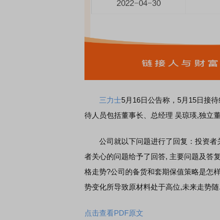
EDMI K90 至尊版 新品发布会
首席连线｜东方财富证券陈
风，将吹向何处
三力士
5月16日公告称，
5月15日
接待
待人员包括董事长、总经理 吴琼瑛,独立董
公司就以下问题进行了回复：
投资者
者关心的问题给予了回答, 主要问题及答复整
格走势?公司的备货和套期保值策略是怎样
势变化所导致原材料处于高位,未来走势随..
点击查看PDF原文