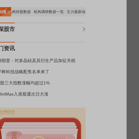
重要机构持股数据
机构调研数据一览
主力最新动向
上市公司限售股解禁一览
昨
深股市
门资讯
特朗普：对多晶硅及其衍生产品加征关税
宇树科技战略配售名单来了
A股三大指数涨幅均超过1%
MiniMax入港股通次日大涨