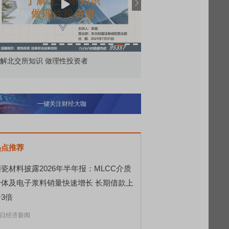
解北交所知识 做理性投资者
市价委托那么多种，究竟
一键关注财经大咖
热点推荐
瓷材料披露2026年半年报：MLCC介质
粉体及电子浆料销量快速增长 长期借款上
3倍
日经济新闻