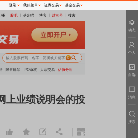
登录
我的菜单
证券交易
基金交易
直播
股吧
基金吧
博客
财富号
搜索
动态
个人
0
榜
限售解禁
IPO审核
大宗交易
估值分析
自选
度网上业绩说明会的投
消息
搜索