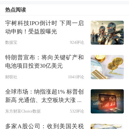
热点阅读
在仰望
汽车
总经理胡晓庆致辞后，由比
宇树科技IPO倒计时 下周一启
亚迪集团董事长兼总裁、仰望商业研究
动申购！受益股曝光
院院长王传福领衔的“讲师天团”，带来
数据宝
924评论
了兼具战略高度与实践价值的主题分
特朗普宣布：将向关键矿产和
享。
电池项目投资30亿美元
围绕《坚持技术创新，打造世界级中国
财联社
1041评论
品牌》这一主题，王传福结合比亚迪的
全球市场：纳指涨超1% 标普创
新高 光通信、太空板块大涨 ...
发展历程，分享了企业在技术路线、产
业布局与全球化进程中的长期思考。他
东方财富Choice数据
532评论
表示，中国汽车的高端化，需要“仰望
多家A股公司：收到美国关税