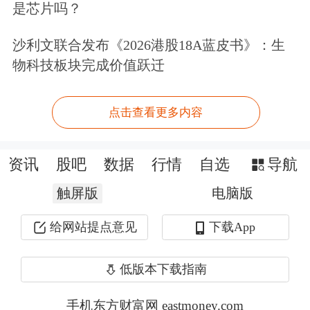
变化中保持探索精神与成长能力。
是芯片吗？
TCL创始人、董事长李东生围绕全球化
沙利文联合发布《2026港股18A蓝皮书》：生
物科技板块完成价值跃迁
竞争趋势，分享了《中国企业出海新范
式》的思考。他认为，中国企业正在
点击查看更多内容
从“产品出海”迈向“品牌出海”与“产业
链出海”。
资讯
股吧
数据
行情
自选
导航
触屏版
电脑版
此外，长江商学院院长李海涛、新商业
架构师张琦也分别围绕全球经济格局变
给网站提点意见
下载App
化、企业新增长逻辑等议题展开分享。
低版本下载指南
构建“仰望朋友圈”，打造高价值企业家
手机东方财富网 eastmoney.com