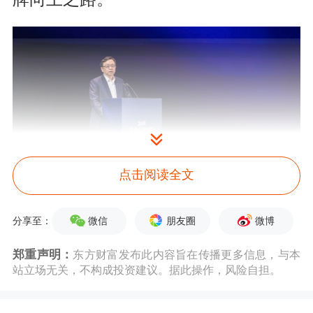
点击阅读全文
微信
朋友圈
微博
分享至：
比亚迪集团董事长兼总裁、仰望商业研
郑重声明：
东方财富发布此内容旨在传播更多信息，与本
究院院长王传福发表主题演讲
站立场无关，不构成投资建议。据此操作，风险自担。
“讲师天团”共话中国企业长期发展之路