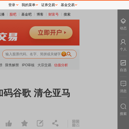
登录
我的菜单
证券交易
基金交易
直播
股吧
基金吧
博客
财富号
搜索
动态
个人
0
榜
限售解禁
IPO审核
大宗交易
估值分析
自选
加码谷歌 清仓亚马
消息
搜索