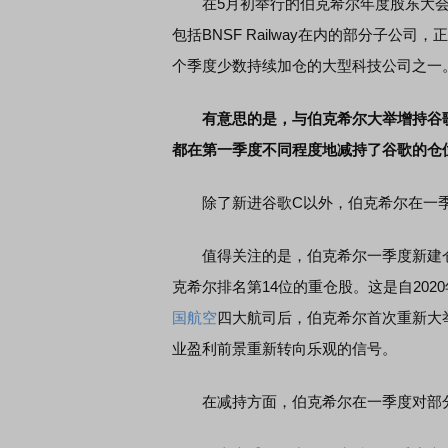
在5月初举行的伯克希尔年度股东大会上
包括BNSF Railway在内的部分子公司，
个季度少数持续加仓的大型科技公司之一
有意思的是，与伯克希尔大举增持谷歌相
席连线｜东方财富证券陈果：A股再平衡的
债券知识通识：从基础认
，将吹向何处
都在第一季度不同程度地减持了谷歌的仓
除了新进谷歌C以外，伯克希尔在一季
值得关注的是，伯克希尔一季度新建仓约
克希尔排名第14位的重仓股。这是自20
国航空
四大航司后，伯克希尔首次重新大
业盈利前景重新转向乐观的信号。
在减持方面，伯克希尔在一季度对部分