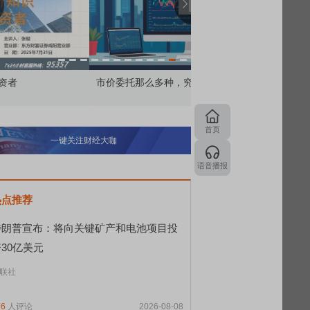
价委托那么多种，究竟怎么用？
北交所顶格打新居然只能
首页
一键关注财经大咖
语音播报
热点推荐
特朗普宣布：将向关键矿产和电池项目投
30亿美元
联社
76
人评论
2026-08-08