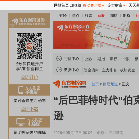
网站首页
加收藏
移动客户端
东方财富
天天
财经
焦点
股票
新股
期指
期权
关
闭
行情中心
指数
期指
期权
个股
板
数据中心
资金流向
主力排名
板块资金
首页
>
财经频道
>
正文
“后巴菲特时代”伯
逊
2026年05月17日 00:06
来源： 澎湃新闻