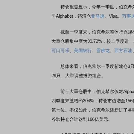
持仓报告显示，今年一季度，伯克希尔斥
司Alphabet，还清仓
亚马逊
、Visa、
万事
截至一季度末，伯克希尔整体持仓规模为2
大重仓股集中度为90.72%，较上季度
可口可乐
、
美国银行
、
雪佛龙
、
西方石油
总体来看，伯克希尔一季度新建仓3只股
29只，大举调整投资组合。
前十大重仓股中，伯克希尔仅对Alphabe
四季度末激增约204%，持仓市值增至1
第七位。不仅如此，伯克希尔还新进了谷
谷歌持仓合计达到166亿美元。