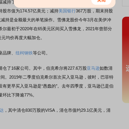
幅减持了石油股
雪佛龙
和
美国银行
，其中减持4578万股
雪佛
股市值为174.57亿美元；减持
美国银行
367万股，期末持股
龙减持是金额最大的单笔操作。雪佛龙股价今年3月在美伊冲
最初于2020年在65美元区间买入雪佛龙，2021年曾部分
4美元均价再度大幅加仓。
座品牌、
纽柯钢铁
等公司。
16家公司。其中，伯克希尔将227.6万股
亚马逊
如数清
时间。2019年二季度伯克希尔首次买入亚马逊，彼时，巴菲特
没有更早买入亚马逊是“愚蠢的”。去年四季度，亚马逊已是伯
环比下降逾77%。
达
，其中清仓830万股的VISA，清仓市值约29.1亿美元，清