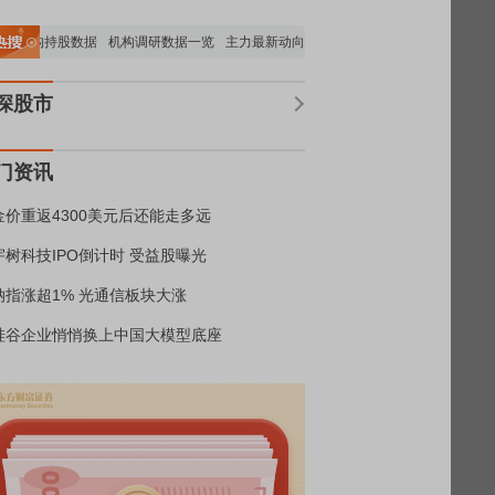
机构持股数据
机构调研数据一览
主力最新动向
上市公司限售股解禁一览
昨日涨
深股市
门资讯
金价重返4300美元后还能走多远
宇树科技IPO倒计时 受益股曝光
纳指涨超1% 光通信板块大涨
硅谷企业悄悄换上中国大模型底座