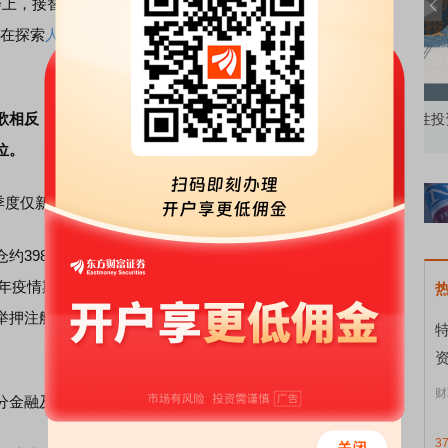
，接替巴菲特出任伯克希尔CEO的格雷格·阿贝尔表示，
正在探索
人工智能
相关应用机会。Alphabet也是伯克希尔近几
。
反，两家国内头部私募高瓴旗下HHLR Advisors和高毅
知到特色品种
了解北交所知识 做理性投资者
市
位。
度仅新建仓2只标的，分别为
达美航空
和
梅西百货
。
3980万股
达美航空
，持仓市值接近26.5亿美元，成为伯
20年疫情期间，巴菲特清仓达美航空、美联航、
西南航空
和
美
举押注航空股，被视为管理层对美国消费、商务旅行以及企
资
财
金融及能源股进行了减持。
3