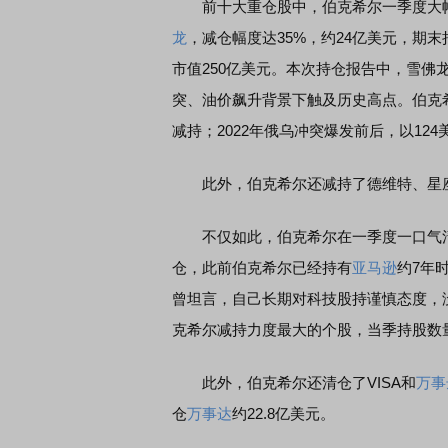
前十大重仓股中，伯克希尔一季度大
龙
，减仓幅度达35%，约24亿美元，期末持
市值250亿美元。本次持仓报告中，雪佛
突、油价飙升背景下触及历史高点。伯克希尔
减持；2022年俄乌冲突爆发前后，以12
此外，伯克希尔还减持了德维特、星
不仅如此，伯克希尔在一季度一口气清仓了
仓，此前伯克希尔已经持有
亚马逊
约7年
曾坦言，自己长期对科技股持谨慎态度，
克希尔减持力度最大的个股，当季持股数量
此外，伯克希尔还清仓了VISA和
万事
仓
万事达
约22.8亿美元。