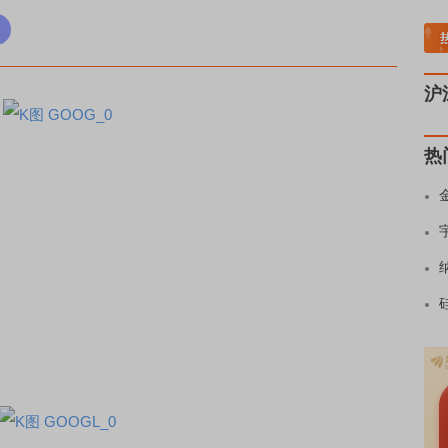
土板块领涨
元件板块走强
半导体板块活跃
沪深资金流向
A股估值分析全览
重要
沪
热