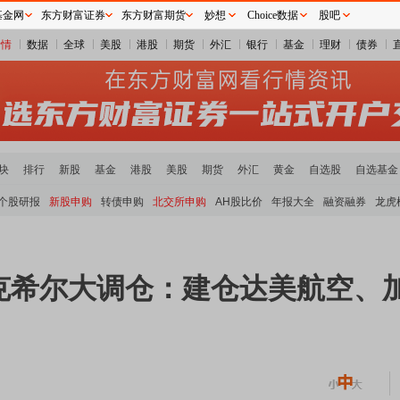
基金网
东方财富证券
东方财富期货
妙想
Choice数据
股吧
行情
数据
全球
美股
港股
期货
外汇
银行
基金
理财
债券
块
排行
新股
基金
港股
美股
期货
外汇
黄金
自选股
自选基金
个股研报
新股申购
转债申购
北交所申购
AH股比价
年报大全
融资融券
龙虎
克希尔大调仓：建仓达美航空、