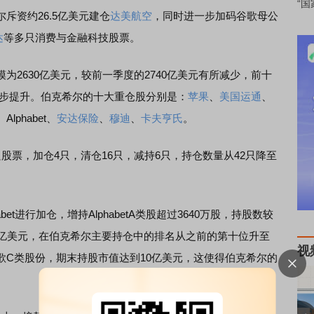
“国
资约26.5亿美元建仓
达美航空
，同时进一步加码谷歌母公
达
等多只消费与金融科技股票。
630亿美元，较前一季度的2740亿美元有所减少，前十
进一步提升。伯克希尔的十大重仓股分别是：
苹果
、
美国运通
、
、Alphabet、
安达保险
、
穆迪
、
卡夫亨氏
。
票，加仓4只，清仓16只，减持6只，持仓数量从42只降至
t进行加仓，增持AlphabetA类股超过3640万股，持股数较
56亿美元，在伯克希尔主要持仓中的排名从之前的第十位升至
视
歌C类股份，期末持股市值达到10亿美元，这使得伯克希尔的