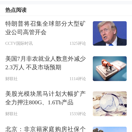
的“基于订单拆分的资金行为刻画”，分
热点阅读
析机构与散户对券商板块的定价权。研
特朗普将召集全球部分大型矿
究发现，自2024年“9·24”行情以来，影
业公司高管开会
响券商板块的资金定价行为显著分化。
CCTV国际时讯
1325评论
2024年9月的券商板块大涨主要由机构
美国7月非农就业人数意外减少
净买入贡献，散户行为相对滞后，散户
2.3万人 不及市场预期
在2024年10月至12月间持续买入。2025
财联社
1114评论
年4月市场低点至2025年8月期间，券商
美股光模块黑马计划大幅扩产
板块同步市场上涨的行情呈现机构买入
全力押注800G、1.6Tb产品
但散户卖出的特点。2026年以来，券商
财联社
1533评论
板块的持续抛压主要来自散户，机构的
北京：非京籍家庭购房社保个