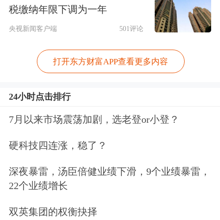
净买入量在今年一季度并不明显，但在
税缴纳年限下调为一年
今年4月以来有逐步加速流入的迹象。
央视新闻客户端
501评论
从交易视角，葛玉翔表示，当前市场交
打开东方财富APP查看更多内容
投活跃度明显提升，板块分化延续增量
24小时点击排行
资金并未离开既有的主线赛道，依旧在
芯、光、电之间来回转换。保险资金作
7月以来市场震荡加剧，选老登or小登？
为本轮市场增量资金，偏好盈利和股息
硬科技四连涨，稳了？
稳定的大市值品种，而证券板块股息率
深夜暴雷，汤臣倍健业绩下滑，9个业绩暴雷，
优势并不突出，同时2015年后
证券行业
22个业绩增长
净资产收益率高位回落，当前仍处于相
双英集团的权衡抉择
对低位。