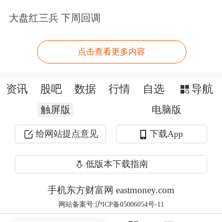
大盘红三兵 下周回调
孙婷认为券商股估值与业绩的背离可能
源于四方面的原因。
点击查看更多内容
一、重资本的经营模式下，现有业务结
资讯
股吧
数据
行情
自选
导航
构使得资本使用效率并不高。
触屏版
电脑版
二、券商股杠杆率仅4倍，远低于其他
给网站提点意见
下载App
国内金融机构与海外投行（基本在10倍
低版本下载指南
以上），因此净资产收益率中枢也更
低。
手机东方财富网 eastmoney.com
网站备案号:沪ICP备05006054号-11
三、自营方向性头寸降低，导致业绩弹