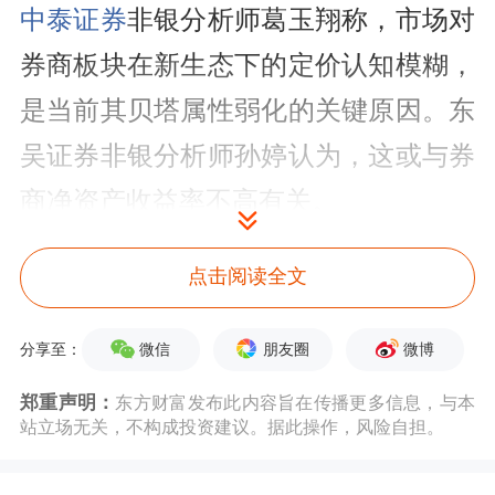
中泰证券
非银分析师葛玉翔称，市场对
券商板块在新生态下的定价认知模糊，
是当前其贝塔属性弱化的关键原因。东
吴证券非银分析师孙婷认为，这或与券
商净资产收益率不高有关。
葛玉翔认为，券商板块往往承担着“春
点击阅读全文
江水暖鸭先知”的领涨角色，但如今市
微信
朋友圈
微博
分享至：
场已步入“仲夏”，券商的估值依旧处于
低位，该背离或将难以持续。
郑重声明：
东方财富发布此内容旨在传播更多信息，与本
站立场无关，不构成投资建议。据此操作，风险自担。
葛玉翔根据中泰证券策略团队构建