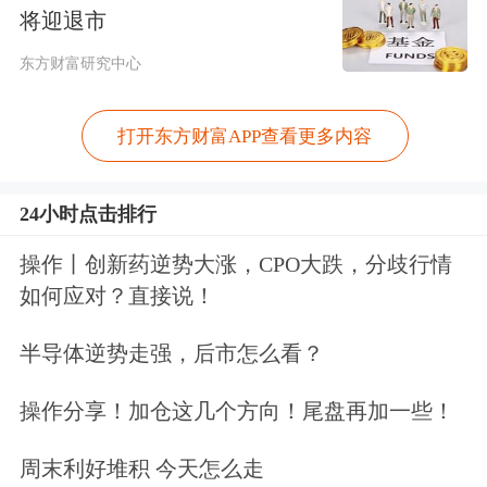
停。
将迎退市
消息面上，韩国无水氢氟酸生产商
东方财富研究中心
Solbrain、ENF Technology、Huseong
打开东方财富APP查看更多内容
等，将自本月起开始从中国采购无水氢
氟酸，价格较年初上涨约40%。
24小时点击排行
无水氢氟酸通过萤石与硫酸反应制得，
操作丨创新药逆势大涨，CPO大跌，分歧行情
如何应对？直接说！
硫酸的原料是硫，而硫是原油和
天然气
炼制的副产品。受霍尔木兹海峡阻塞影
半导体逆势走强，后市怎么看？
响，全球超过30%的硫供应中断。近来
操作分享！加仓这几个方向！尾盘再加一些！
硫酸价格大幅上涨，无水氢氟酸价格也
周末利好堆积 今天怎么走
随之上扬。