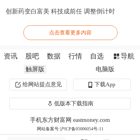
创新药变白富美 科技成前任 调整倒计时
不仅硫酸和无水氢氟酸价格上涨，近来
包括氦气、甲醇、二甲苯在内的多项
化
点击查看更多内容
工原料
均因霍尔木兹海峡阻塞而出现不
同程度涨价。
资讯
股吧
数据
行情
自选
导航
触屏版
电脑版
芯片股现分歧
给网站提点意见
下载App
市场另一大焦点是芯片股出现巨大分
低版本下载指南
歧，周五，一边是
中巨芯
、
隆华科技
、
江化微
、
中微公司
等批量涨停或涨超
手机东方财富网 eastmoney.com
网站备案号:沪ICP备05006054号-11
10%；一边是
天通股份
、
共进股份
、
禾