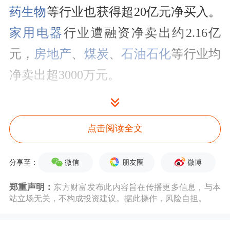
药生物
等行业也获得超20亿元净买入。
家用电器
行业遭融资净卖出约2.16亿
元，
房地产
、
煤炭
、
石油石化
等行业均
净卖出超3000万元。
另据Wind数据统计，电子行业本周获
得逾582亿元主力资金净流入，近20个
点击阅读全文
交易日获得逾2601亿元净流入，近60个
微信
朋友圈
微博
分享至：
交易日获得逾4730亿元净流入，在以上
郑重声明：
东方财富发布此内容旨在传播更多信息，与本
周期内净流入均为行业之首；机械设备
站立场无关，不构成投资建议。据此操作，风险自担。
行业本周获得逾335亿元净流入，
公用