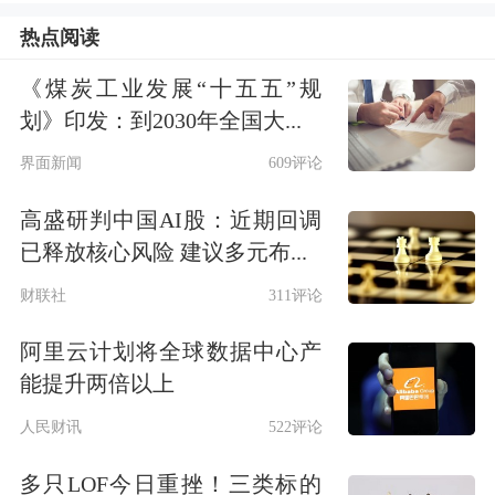
事业
、基础化工两行业均获得超百亿元
热点阅读
净流入。有色金属行业本周遭主力资金
《煤炭工业发展“十五五”规
净流出逾321亿元，
国防军工
、
计算机
划》印发：到2030年全国大...
两行业也净流出超百亿元。
界面新闻
609评论
氟概念股走强
高盛研判中国AI股：近期回调
已释放核心风险 建议多元布...
市场热点方面，氟概念股在市场下跌时
财联社
311评论
表现出较强韧性，板块指数周五创
历史
阿里云计划将全球数据中心产
新高
，
中巨芯-U
20%涨停，自4月低点
能提升两倍以上
以来，仅1个半月时间股价翻倍，
滨化
人民财讯
522评论
股份
、
中欣氟材
等多股周五“一字”涨
多只LOF今日重挫！三类标的