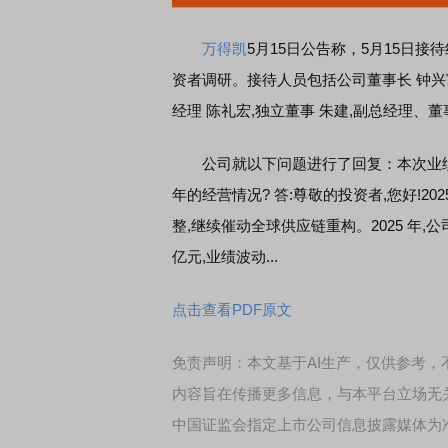
万得凯
5月15日公告称，
5月15日
接待
资者
调研。
接待人员包括公司董事长 钟兴
经理 陈礼宏,独立董事 朱建,副总经理、董
席连线｜东方财富证券陈果：A股再平衡的
债券知识通识：从基础认
，将吹向何处
公司就以下问题进行了回复：
本次业
年的经营情况? 答:尊敬的投资者,您好!2
整,继续催动全球供应链重构。2025 年,公司
亿元,业绩波动...
点击查看PDF原文
免责声明：本文基于AI生产，仅供参考
内容旨在传播更多信息，与本平台立场无
中国证监会指定上市公司信息披露媒体为