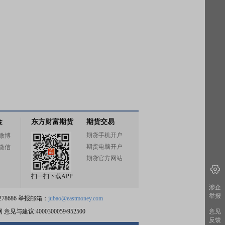
金
东方财富期货
期货交易
期货手机开户
微博
期货电脑开户
微信
期货官方网站
扫一扫下载APP
涉企
举报
78686 举报邮箱：
jubao@eastmoney.com
意见
网
意见与建议:4000300059/952500
反馈