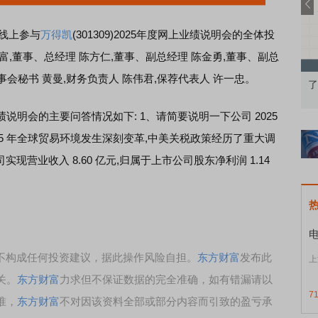
线上参与
万得凯
(301309)2025年度网上业绩说明会的全体投
富,董事、总经理 陈方仁,董事、副总经理 陈金勇,董事、副总
事会秘书 黄曼,财务负责人 陈伟君,保荐代表人 许一忠。
知到特色品种
了解北交所知识 做理性投资者
市
绩说明会的主要问答情况如下: 1、请简要说明一下公司 2025
025 年全球贸易环境发生深刻变革,中美关税政策经历了重大调
实现营业收入 8.60 亿元,归属于上市公司股东净利润 1.14
，不构成任何投资建议，据此操作风险自担。
东方财富
发布此
上
关。
东方财富
力求但不保证数据的完全准确，如有错漏请以
7
准，
东方财富
不对因该资料全部或部分内容而引致的盈亏承