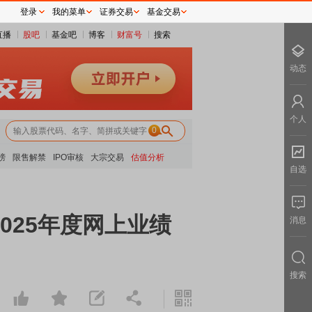
登录
我的菜单
证券交易
基金交易
直播
股吧
基金吧
博客
财富号
搜索
动态
个人
0
榜
限售解禁
IPO审核
大宗交易
估值分析
自选
2025年度网上业绩
消息
搜索