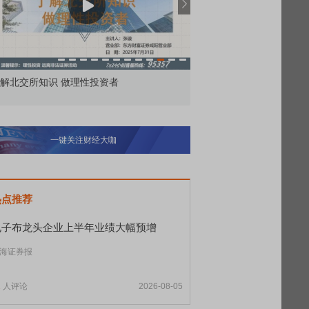
价委托那么多种，究竟怎么用？
北交所顶格打新居然只能
一键关注财经大咖
热点推荐
电子布龙头企业上半年业绩大幅预增
海证券报
1
人评论
2026-08-05