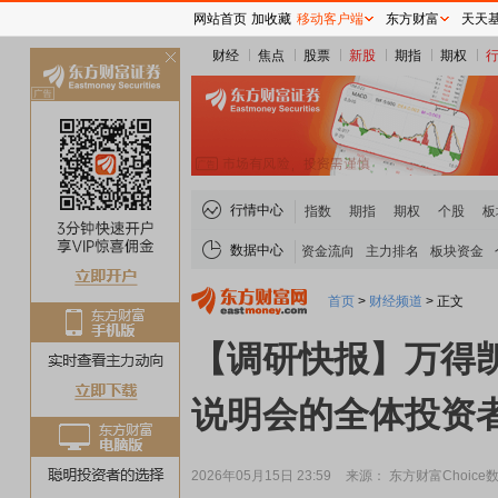
网站首页
加收藏
移动客户端
东方财富
天天
财经
焦点
股票
新股
期指
期权
关
闭
行情中心
指数
期指
期权
个股
板
数据中心
资金流向
主力排名
板块资金
首页
>
财经频道
>
正文
【调研快报】万得凯接
说明会的全体投资
2026年05月15日 23:59
来源： 东方财富Choice