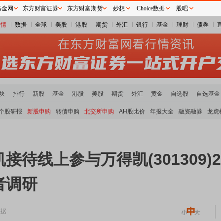
基金网
东方财富证券
东方财富期货
妙想
Choice数据
股吧
行情
数据
全球
美股
港股
期货
外汇
银行
基金
理财
债券
块
排行
新股
基金
港股
美股
期货
外汇
黄金
自选股
自选基金
个股研报
新股申购
转债申购
北交所申购
AH股比价
年报大全
融资融券
龙虎
待线上参与万得凯(301309)
者调研
数据