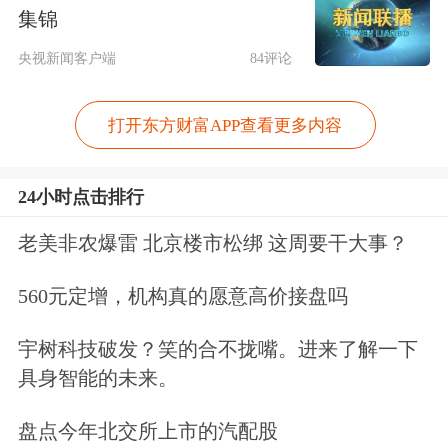
集锦
免责声明：本文基于AI生产，仅供参
央视新闻客户端
84评论
考，不构成任何投资建议，据此操作风
打开东方财富APP查看更多内容
险自担。
东方财富
发布此内容旨在传播
更多信息，与本平台立场无关。东方财
24小时点击排行
富力求但不保证数据的完全准确，如有
老美非农爆雷 北京楼市松绑 这周要干大事？
错漏请以中国证监会指定上市公司信息
560元定增，机构真的愿意高价接盘吗
披露媒体为准，东方财富不对因该资料
全部或部分内容而引致的盈亏承担任何
宇树科技破发？笑的合不拢嘴。进来了解一下
具身智能的未来。
责任。用户个人对服务的使用承担风
险，东方财富对此不作任何类型的担
盘点今年北交所上市的汽配股