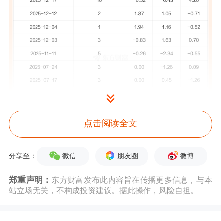
点击阅读全文
中通客车
5月15日公告称，
5月15日
接待
微信
朋友圈
微博
分享至：
投资者网上提问
调研。
接待人员包括董
事长 王兴富,财务总监 何伟,董事会秘书
郑重声明：
东方财富发布此内容旨在传播更多信息，与本
站立场无关，不构成投资建议。据此操作，风险自担。
张峰。