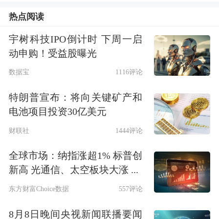
公司就以下问题进行了回复：
投资者提
热点阅读
出的问题及公司回复情况 公司就投资
宇树科技IPO倒计时 下周一启
者在本次说明会中提出的问题进行了回
动申购！受益股曝光
复: (一)请领导介绍一下客车行业未来 3
数据宝
1116评论
年内市场规模和前景?客车行业的发展
特朗普宣布：将向关键矿产和
方向有哪些? 感谢您对公司的关注与支
电池项目投资30亿美元
持。客车产业作为民生出行的重要载
财联社
1444评论
体,其发展与居民出行总量及出行结构
全球市场：纳指涨超1% 标普创
息息相关,同时也深受出行方式变革、
新高 光通信、太空板块大涨 ...
政策导...
东方财富Choice数据
557评论
8月8日晚间央视新闻联播要闻
点击查看PDF原文