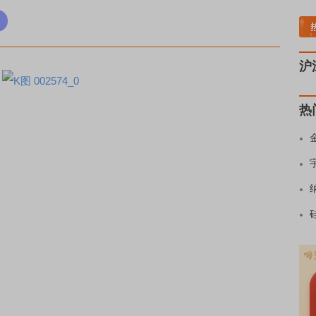
流向
A股估值分析全览
重要机构持股数据
机构调研数据一览
主力最新动向
上市
沪
热