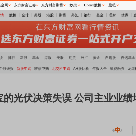
基金网
东方财富证券
东方财富期货
妙想
Choice数据
股吧
行情
数据
全球
美股
港股
期货
外汇
银行
基金
理财
债券
块
排行
新股
基金
港股
美股
期货
外汇
黄金
自选股
自选基金
个股研报
新股申购
转债申购
北交所申购
AH股比价
年报大全
融资融券
龙虎
宝的光伏决策失误 公司主业业绩