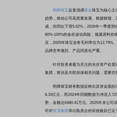
明牌珠宝
反复强调
黄金
珠宝为核心主
趋势，推动公司高质量发展。根据财报，20
成，但同比下滑5.02%；2026年一季度
80%-100%的金价波动风险，规避原
压，2025年珠宝业务毛利率仅为12.7
品牌竞争激烈、产品同质化严重。
针对投资者最为关注的光伏资产处置问
集团，将涉及关联担保相关问题，需要控
明牌珠宝财务数据反映出其资金面的严峻
6.33亿元，而2024年同期数据为净流入7
势，金额达6480.41万元。2025年末公
司对
世茂集团
等出险房企的应收账款已近