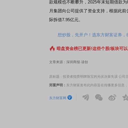
款规模也不断攀升，2025年末短期借款为8
月集团向公司提供了资金支持，根据此前公
际拆借7.95亿元。
蒙智行技术焕新发布会
财经早知道：CRO领涨，
想炒股，先开户！选东方财富证券，行
暗盘资金榜已更新!这些个股/板块可以
文章来源：深圳商报·读创
原标题：投资者指责明牌珠宝的光伏决策失误 公司
郑重声明：
东方财富发布此内容旨在传播更多信息，
东方财富网