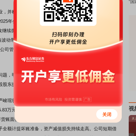
“国
业，并称后续将继续深耕
黄金
珠宝主业，密切关注光伏业务
25年公司珠宝首饰业务实现收入29.11亿元，占总营收近九
营收继续微降1.75%。公司还提到，已通过
黄金
租赁
业务对冲
料价格波动带来的经营影响；但财报显示，其主业盈利能力依旧承
9%。公司管理层在沟通中直言，毛利率下滑的核心原因是行业内
题，明牌珠宝坦言，若将该部分资产剥离回控股股东日月
股股东提供反担保或取消原有担保，并履行额外审议程序。
现状。2025年公司经营活动产生的现金流量净额净流出
视
25.83万元；2026年一季度，其经营性现金流延续净流出态
司存货账面价值高达19.47亿元，占资产总额近30%；同时，公
乎全额计提坏账准备，资产减值损失持续走高。公司短期借