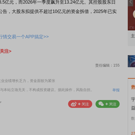
.5亿元，而2026年一季度飙升至13.24亿元。其控股股东日
告，大股东拟提供不超过10亿元的资金拆借，2025年已实
有亮点有分化
午间论市
主
情交易一个APP搞定>>
关注>
责任编辑：155
主业业绩增长乏力，资金面较为紧张
与本站立场无关，不构成投资建议。据此操作，风险自担。
举报
数
2