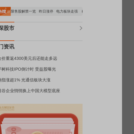
公司限售股解禁一览
昨日涨停
电力板块走强
稀土板块领涨
元件板块走强
半导
深股市
门资讯
金价重返4300美元后还能走多远
宇树科技IPO倒计时 受益股曝光
纳指涨超1% 光通信板块大涨
硅谷企业悄悄换上中国大模型底座