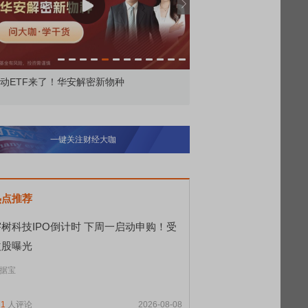
动ETF来了！华安解密新物种
重回放量 趋势回归？
一键关注财经大咖
热点推荐
宇树科技IPO倒计时 下周一启动申购！受
益股曝光
据宝
71
人评论
2026-08-08