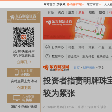
网站首页
加收藏
移动客户端
东方财富
天天
财经
焦点
股票
新股
期指
期权
关
闭
行情中心
指数
期指
期权
个股
板
数据中心
资金流向
主力排名
板块资金
首页
>
财经频道
>
正文
投资者指责明牌珠
较为紧张
2026年05月15日 15:37
来源： 深圳商报·读创