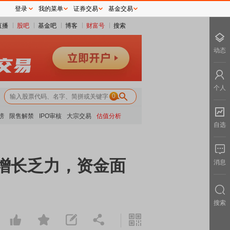
登录
我的菜单
证券交易
基金交易
直播
股吧
基金吧
博客
财富号
搜索
动态
个人
0
榜
限售解禁
IPO审核
大宗交易
估值分析
自选
增长乏力，资金面
消息
搜索