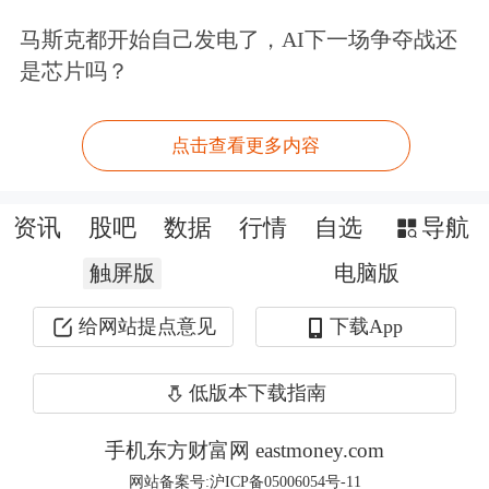
进“独家午餐”。拍卖所得款项将由上述
马斯克都开始自己发电了，AI下一场争夺战还
是芯片吗？
两个基金会平均分配。巴菲特还承
诺：“无论今年出价多少，我都将向两
点击查看更多内容
个基金会各捐赠同等数额的款项。”
资讯
股吧
数据
行情
自选
导航
多位中国企业家曾拍下“巴菲特午餐”
触屏版
电脑版
中国买家曾是“巴菲特慈善午餐”颇受关
给网站提点意见
下载App
注的参与群体之一。
低版本下载指南
资料显示，2006年，
步步高
创始人段永
平以62.01万美元拍得午餐资格，成为
手机东方财富网 eastmoney.com
网站备案号:沪ICP备05006054号-11