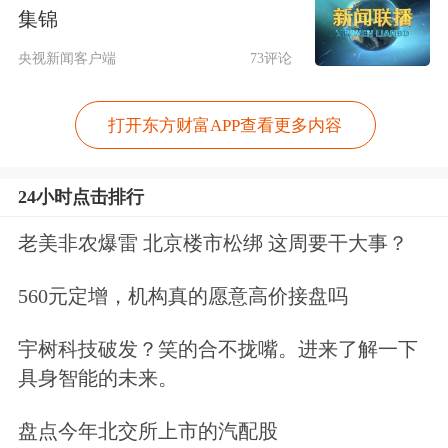
示：“多年来，我见证了商界与创新非
集锦
营利组织如何携手创造真正的改变，我
央视新闻客户端
73评论
一直坚信要支持那些正在产生切实影响
打开东方财富APP查看更多内容
的机构。这次活动以一种全新的方式，
让我与我欣赏的人再次相聚，共同支持
24小时点击排行
真正重要的事业。能与斯蒂芬和艾莎合
老美非农爆雷 北京楼市松绑 这周要干大事？
作，共同开启这个支持社区的新项目，
我深感欣慰。”
560元定增，机构真的愿意高价接盘吗
宇树科技破发？笑的合不拢嘴。进来了解一下
根据规则，今年的中标者及其带来的最
具身智能的未来。
多7位宾客，将于6月24日在内布拉斯加
盘点今年北交所上市的汽配股
州奥马哈市，与巴菲特及库里夫妇共