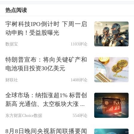
德基金会发起。活动长期通过eBay平台
热点阅读
公开拍卖，中标者可最多带7人与巴菲
宇树科技IPO倒计时 下周一启
特共进午餐。
动申购！受益股曝光
今年的拍卖，是该活动在2022年“最后
数据宝
1103评论
一届”之后，重新回归。与以往不同的
特朗普宣布：将向关键矿产和
电池项目投资30亿美元
是，此次午餐加入了NBA球星斯蒂芬·
财联社
1408评论
库里夫妇，慈善受益方也扩展为格莱德
基金会和由库里家族创立的“吃·学·
全球市场：纳指涨超1% 标普创
新高 光通信、太空板块大涨 ...
玩”基金会。
东方财富Choice数据
554评论
对于重启的原因，巴菲特在声明中表
8月8日晚间央视新闻联播要闻