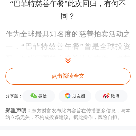
“巴菲特慈善午餐”此次回归，有何不
同？
作为全球最具知名度的慈善拍卖活动之
一，“巴菲特慈善午餐”曾是全球投资
圈、互联网圈等高度关注的事件。尤其
在过去十余年间，多位中国企业家和投
点击阅读全文
资人曾高价竞得午餐资格，一度成为热
门话题。
微信
朋友圈
微博
分享至：
郑重声明：
东方财富发布此内容旨在传播更多信息，与本
公开资料显示，“巴菲特慈善午餐”始于
站立场无关，不构成投资建议。据此操作，风险自担。
2000年，由巴菲特为美国慈善机构格莱