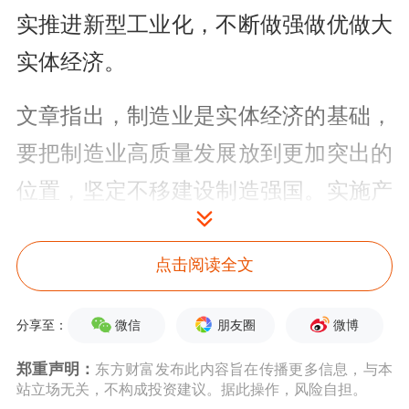
实推进新型工业化，不断做强做优做大
实体经济。
文章指出，制造业是实体经济的基础，
要把制造业高质量发展放到更加突出的
位置，坚定不移建设制造强国。实施产
业基础再造工程和重大技术装备攻关工
程，支持专精特新企业发展，推动制造
点击阅读全文
业高端化、智能化、绿色化发展。积极
微信
朋友圈
微博
分享至：
主动适应和引领新一轮科技革命和产业
郑重声明：
东方财富发布此内容旨在传播更多信息，与本
变革，加强原始创新和关键核心技术攻
站立场无关，不构成投资建议。据此操作，风险自担。