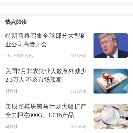
关，推动科技创新和产业创新深度融
合，加快发展先进制造业，把建设制造
热点阅读
强国同发展数字经济、产业信息化等有
特朗普将召集全球部分大型矿
机结合，为中国式现代化构筑强大物质
业公司高管开会
技术基础。
CCTV国际时讯
1323评论
文章指出，要建设现代化产业体系，巩
美国7月非农就业人数意外减少
2.3万人 不及市场预期
固壮大实体经济根基。“十五五”时期，
财联社
1113评论
必须把因地制宜发展新质生产力摆在更
加突出的战略位置，坚持全面推进传统
美股光模块黑马计划大幅扩产
全力押注800G、1.6Tb产品
产业转型升级、积极发展新兴产业、超
财联社
1532评论
前布局未来产业并举。巩固优势产业领