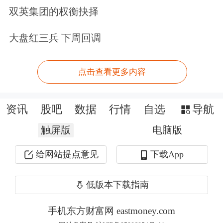
基，金融是实体经济的血脉，服务实体
双英集团的权衡抉择
经济是金融的天职。我国金融必须守好
大盘红三兵 下周回调
服务实体经济本分，推动高质量发展，
决不能脱实向虚。
点击查看更多内容
全文
资讯
股吧
数据
行情
自选
导航
做强做优做大实体经济
触屏版
电脑版
一
给网站提点意见
下载App
振兴实体经济是供给侧结构性改革的主
低版本下载指南
要任务，供给侧结构性改革要向振兴实
手机东方财富网 eastmoney.com
体经济发力、聚力。不论经济发展到什