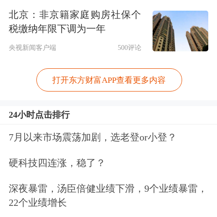
先地位，在关系安全发展的领域加快补
北京：非京籍家庭购房社保个
税缴纳年限下调为一年
齐短板。推动战略性新兴产业融合集群
央视新闻客户端
500评论
发展，构建新一代信息技术、人工智
能、生物技术、新能源、新材料、高端
打开东方财富APP查看更多内容
装备、绿色环保等一批新的增长引擎。
构建优质高效的服务业新体系，建设高
24小时点击排行
效顺畅的流通体系，构建现代化基础设
7月以来市场震荡加剧，选老登or小登？
施体系。
硬科技四连涨，稳了？
文章强调，要坚持把金融服务实体经济
深夜暴雷，汤臣倍健业绩下滑，9个业绩暴雷，
作为根本宗旨。实体经济是金融的根
22个业绩增长