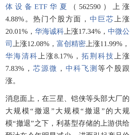
体设备ETF华夏
（562590）上涨
4.88%。热门个股方面，
中巨芯
上涨
20.01%，
华海诚科
上涨17.34%，
中微公
司
上涨12.08%，
富创精密
上涨11.99%，
华海清科
上涨8.17%，
拓荆科技
上涨
7.83%，
芯源微
，
中科飞测
等个股跟
涨。
消息面上，在三星、铠侠等头部大厂的
大规模“撤退”大规模“撤退”的大规
模“撤退”之下，利基型存储的上游供给