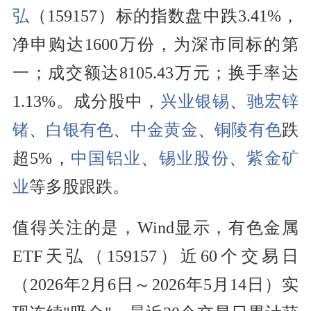
弘
（159157）标的指数盘中跌3.41%，
净申购达1600万份，为深市同标的第
一；成交额达8105.43万元；换手率达
1.13%。成分股中，
兴业银锡
、
驰宏锌
锗
、
白银有色
、
中金黄金
、
铜陵有色
跌
超5%，
中国铝业
、
锡业股份
、
紫金矿
业
等多股跟跌。
值得关注的是，Wind显示，有色金属
ETF天弘（159157）近60个交易日
（2026年2月6日～2026年5月14日）实