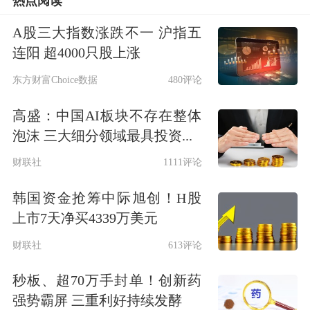
热点阅读
A股三大指数涨跌不一 沪指五
连阳 超4000只股上涨
东方财富Choice数据
480评论
高盛：中国AI板块不存在整体
泡沫 三大细分领域最具投资...
财联社
1111评论
韩国资金抢筹中际旭创！H股
上市7天净买4339万美元
财联社
613评论
秒板、超70万手封单！创新药
强势霸屏 三重利好持续发酵