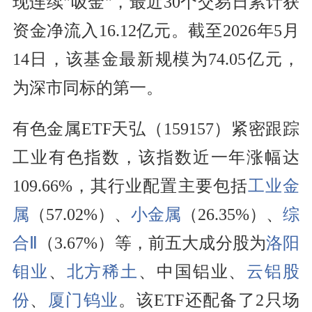
现连续"吸金"，最近30个交易日累计获
资金净流入16.12亿元。截至2026年5月
14日，该基金最新规模为74.05亿元，
为深市同标的第一。
有色金属ETF天弘（159157）紧密跟踪
工业有色指数，该指数近一年涨幅达
109.66%，其行业配置主要包括
工业金
属
（57.02%）、
小金属
（26.35%）、
综
合Ⅱ
（3.67%）等，前五大成分股为
洛阳
钼业
、
北方稀土
、中国铝业、
云铝股
份
、
厦门钨业
。该ETF还配备了2只场