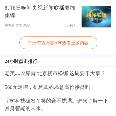
8月8日晚间央视新闻联播要闻
集锦
央视新闻客户端
88评论
打开东方财富APP查看更多内容
尽管进行了大规模抛售，但文件显示特
朗普仍通过在上述三家公司中进行小额
24小时点击排行
买入，保持了活跃的投资敞口。
老美非农爆雷 北京楼市松绑 这周要干大事？
例如，2026年初期间多次购入Meta
560元定增，机构真的愿意高价接盘吗
Platforms证券，金额介于1001美元至50
宇树科技破发？笑的合不拢嘴。进来了解一下
万美元之间；而亚马逊和微软的买入金
具身智能的未来。