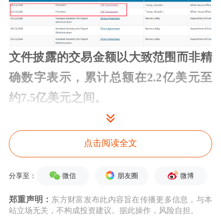
文件披露的交易金额以大致范围而非精
确数字表示，累计总额在2.2亿美元至
约7.5亿美元之间。
披露文件中所涉及的公司包括
微软
、
点击阅读全文
Meta、
甲骨文
、
博通
、
美国银行
和
高盛
等。此外，市政债券的交易也被记录在
微信
朋友圈
微博
分享至：
案。
郑重声明：
东方财富发布此内容旨在传播更多信息，与本
站立场无关，不构成投资建议。据此操作，风险自担。
备案文件并不总是明确说明证券类型，