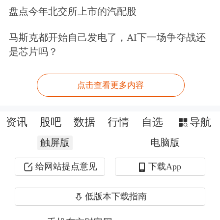
额则在1001美元至500万美元之间。
盘点今年北交所上市的汽配股
买入
英伟达
、
苹果
和软件公司
马斯克都开始自己发电了，AI下一场争夺战还
是芯片吗？
在减持部分既有持仓的同时，特朗普在
100万至500万美元区间也建立了不少新
点击查看更多内容
的数百万美元级别的持仓。
资讯
股吧
数据
行情
自选
导航
触屏版
电脑版
给网站提点意见
下载App
低版本下载指南