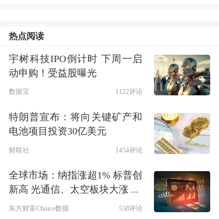
例如究竟是股票还是公司债券。但一些
交易仍因其规模和时机而引人注目。
热点阅读
宇树科技IPO倒计时 下周一启
减持
亚马逊
、Meta和微软
动申购！受益股曝光
披露文件显示，特朗普在2026年第一季
数据宝
1122评论
度削减了其持有的部分大型科技公司证
特朗普宣布：将向关键矿产和
电池项目投资30亿美元
券。
文件中记录了对亚马逊、Meta和
财联社
1454评论
微软相关证券的大规模减持，交易金额
处于500万美元至2500万美元的最高估
全球市场：纳指涨超1% 标普创
新高 光通信、太空板块大涨 ...
值区间。
东方财富Choice数据
558评论