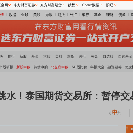
基金网
东方财富证券
东方财富期货
妙想
Choice数据
股吧
行情
数据
全球
美股
港股
期货
外汇
银行
基金
理财
债券
块
排行
新股
基金
港股
美股
期货
外汇
黄金
自选股
自选基金
个股研报
新股申购
转债申购
北交所申购
AH股比价
年报大全
融资融券
龙虎
速跳水！泰国期货交易所：暂停交
领涨
贵金属板块走强
半导体板块活跃
沪深资金流向
A股估值分析全览
重要机