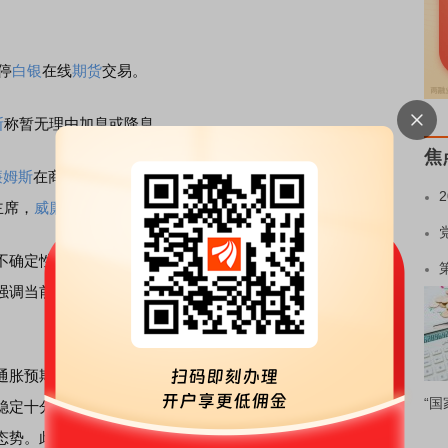
暂停
白银
在线
期货
交易。
斯
称暂无理由加息或降息。
焦
廉姆斯
在商业经济学家会议上发表公开观点。作为联邦公开市
主席，
威廉姆斯
拥有永久投票权，被视作美联储“三号人物”。
确定性，目前美联储没有必要考虑任何利率政策的变化，
调当前货币政策处于“良好状态”。他明确指出：“我认为现
胀预期稳定至关重要，短期通胀预期上升属于正常现象，
“国
稳定十分关键。他认为关税对通胀的冲击已大部分释放完
态势。此外，当前通胀预期受控、劳动力市场保持韧性，未