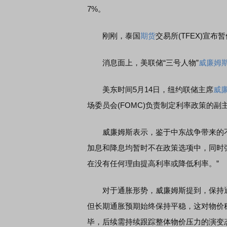
7%。
刚刚，泰国
期货
交易所(TFEX)宣布
消息面上，美联储“三号人物”
威廉姆
美东时间5月14日，纽约联储主席
威
场委员会(FOMC)负责制定利率政策的副
威廉姆斯表示，鉴于中东战争带来的不
加息和降息均暂时不在政策选项中，同时强
在没有任何理由提高利率或降低利率。”
对于通胀形势，威廉姆斯提到，保持通
但长期通胀预期始终保持平稳，这对物价
毕，后续需持续跟踪整体物价压力的演变