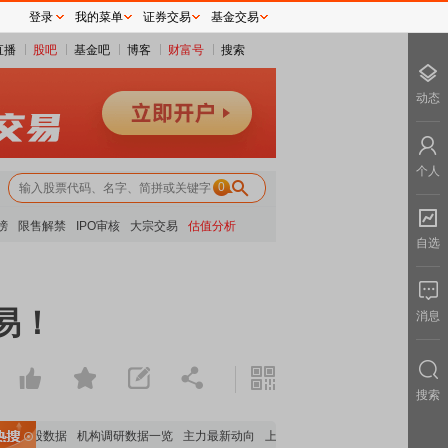
登录
我的菜单
证券交易
基金交易
直播
股吧
基金吧
博客
财富号
搜索
动态
个人
0
榜
限售解禁
IPO审核
大宗交易
估值分析
自选
易！
消息
搜索
构持股数据
机构调研数据一览
主力最新动向
上市公司限售股解禁一览
昨日涨停