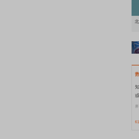
资者
市价委托那么多种，究竟怎么用？
北
界
6