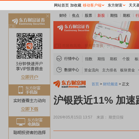
网站首页
加收藏
移动客户端
东方财富
天天
财经
焦点
股票
新股
期指
期权
关
闭
行情中心
指数
期指
期权
个股
板
数据中心
资金流向
主力排名
板块资金
首页
>
财经频道
>
正文
沪银跌近11% 加
2026年05月15日 13:57
来源： 期货日报
煤炭板块