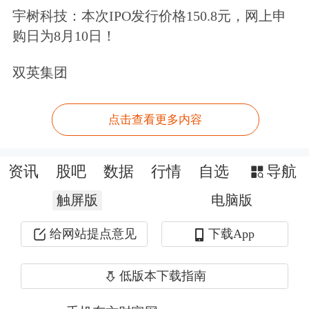
年后，“AI变得足够聪明且具有价值，
宇树科技：本次IPO发行价格150.8元，网上申
购日为8月10日！
人们开始在各种场景中使用AI。AI推理
需求迎来爆发式增长。”
双英集团
这家芯片制造商一直专注于推理领域，
点击查看更多内容
即AI模型接收输入信息并为聊天
机器人
用户和编程客户输出结果的过程。据报
资讯
股吧
数据
行情
自选
导航
道，奥尔特曼在为此次IPO录制的宣传
触屏版
电脑版
视频中称，Cerebras的芯片是“目前世界
给网站提点意见
下载App
上最好的高速推理产品”。
低版本下载指南
OpenAI和Cerebras已经深度绑定。今年