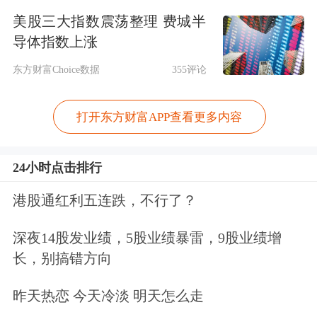
美股三大指数震荡整理 费城半
法庭文件显示，奥尔特曼早在2017年2
导体指数上涨
月就入股了Cerebras，远早于ChatGPT
东方财富Choice数据
355评论
问世。
打开东方财富APP查看更多内容
Cerebras主打制造餐盘大小的晶圆级芯
片，专为AI量身打造。
24小时点击排行
港股通红利五连跌，不行了？
Cerebras管理层回顾IPO招股书中回顾
深夜14股发业绩，5股业绩暴雷，9股业绩增
称，他们在2020年和2022年推出的前两
长，别搞错方向
代技术并没未引起太多关注。随
昨天热恋 今天冷淡 明天怎么走
后，“ChatGPT的出现带来了转折”，几