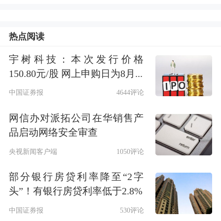
对于在Cerebras上市前很久就入股的奥
热点阅读
尔特曼来说，这意味着一笔巨额财富。
宇树科技：本次发行价格
奥尔特曼与马斯克正在进行的诉讼案中
150.80元/股 网上申购日为8月...
的一份庭审文件显示：
截至去年年底，
中国证券报
4644评论
奥尔特曼持有 89373股Cerebras股份，
网信办对派拓公司在华销售产
当时价值320万美元
。如今，这笔持股
品启动网络安全审查
已大赚特赚。
央视新闻客户端
1050评论
部分银行房贷利率降至“2字
周四，Cerebras股价剧烈波动，但
据粗
头”！有银行房贷利率低于2.8%
略估算，奥尔特曼的这笔持股如今价值
中国证券报
530评论
约3000万美元
。