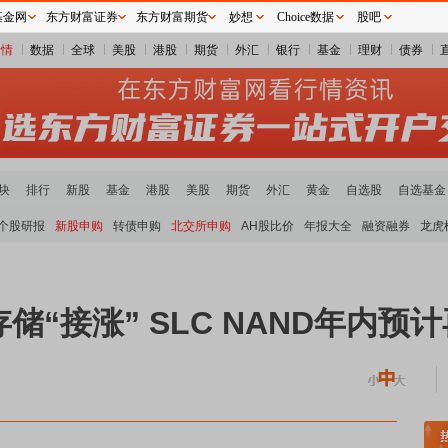
基金网
东方财富证券
东方财富期货
妙想
Choice数据
股吧
行情
数据
全球
美股
港股
期货
外汇
银行
基金
理财
债券
块
排行
新股
基金
港股
美股
期货
外汇
黄金
自选股
自选基金
个股研报
新股申购
转债申购
北交所申购
AH股比价
年报大全
融资融券
龙虎
“接涨” SLC NAND年内预计
属板块领涨
小金属板块走强
半导体板块活跃
沪深资金流向
A股估值分析全览
重