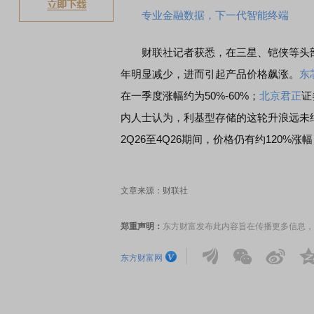
专业金融数据，下一代智能终端
财联社记者获悉，在三星、铠侠等头部大
年明显减少，进而引起产品价格飙涨。
东
在一季度涨幅约为50%-60%；
北京君正
证
内人士认为，利基型存储的这轮升浪远未结束。
2Q26至4Q26期间，价格仍有约120%涨
文章来源：财联社
郑重声明：
东方财富发布此内容旨在传播更多信息，
东方财富网