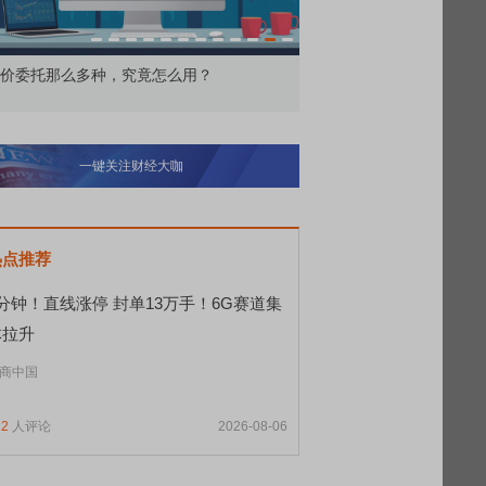
价委托那么多种，究竟怎么用？
北交所顶格打新居然只能
一键关注财经大咖
热点推荐
分钟！直线涨停 封单13万手！6G赛道集
体拉升
商中国
12
人评论
2026-08-06