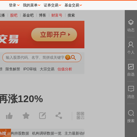
登录
我的菜单
证券交易
基金交易
直播
股吧
基金吧
博客
财富号
搜索
动态
个人
0
榜
限售解禁
IPO审核
大宗交易
估值分析
自选
再涨120%
消息
搜索
要机构持股数据
机构调研数据一览
主力最新动向
上市公司限售股解禁一览
昨日