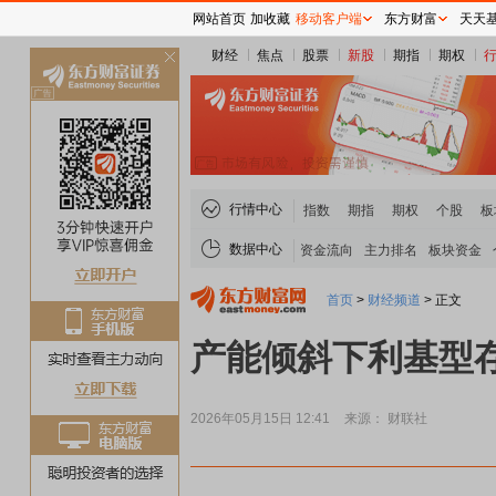
网站首页
加收藏
移动客户端
东方财富
天天
财经
焦点
股票
新股
期指
期权
关
闭
行情中心
指数
期指
期权
个股
板
数据中心
资金流向
主力排名
板块资金
首页
>
财经频道
>
正文
产能倾斜下利基型存储
2026年05月15日 12:41
来源： 财联社
贵金