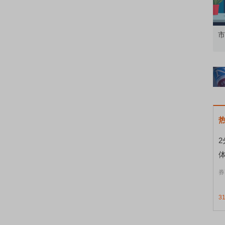
知到特色品种
了解北交所知识 做理性投资者
市
2
券
3