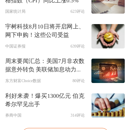
格指数（CPI）同比上涨0.5%
国家统计局
623评论
宇树科技8月10日将开启网上、
网下申购！这些公司受益
中国证券报
639评论
周末要闻汇总：美国7月非农数
据意外转负 美联储加息动力...
东方财富Choice数据
80评论
利好来袭！爆买1300亿元 伯克
希尔罕见出手
券商中国
314评论