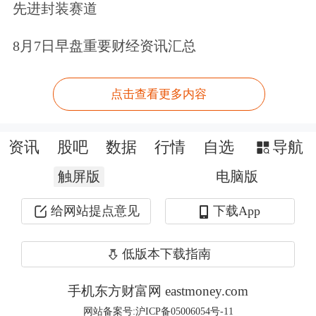
先进封装赛道
商贸零售
254.40
5.81
8月7日早盘重要财经资讯汇总
石油石化
227.90
5.45
建筑材料
170.67
4.77
点击查看更多内容
轻工制造
139.25
4.68
社会服务
124.81
4.63
资讯
股吧
数据
行情
自选
导航
钢铁
183.97
3.65
触屏版
电脑版
房地产
332.21
2.45
煤炭
137.14
2.37
给网站提点意见
下载App
美容护理
62.53
0.70
低版本下载指南
纺织服饰
75.81
-0.09
手机东方财富网 eastmoney.com
99股融资余额增幅超50%
网站备案号:沪ICP备05006054号-11