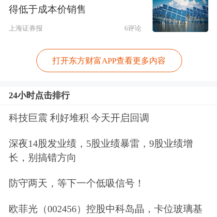
得低于成本价销售
国防军工
992.80
36.57
汽车
1174.98
33.05
上海证券报
6评论
银行
797.31
28.00
打开东方财富APP查看更多内容
食品饮料
533.32
26.98
传媒
578.22
20.61
24小时点击排行
交通运输
452.12
19.40
科技巨震 利好堆积 今天开启回调
公用事业
574.92
17.35
环保
235.37
13.55
深夜14股发业绩，5股业绩暴雷，9股业绩增
建筑装饰
433.38
12.56
长，别搞错方向
家用电器
364.14
10.09
防守两天，等下一个低吸信号！
农林牧渔
280.35
6.83
欧菲光（002456）控股中科岛晶，卡位玻璃基
综合
56.90
6.57