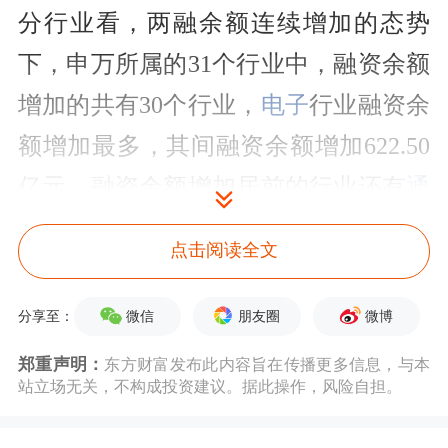
分行业看，两融余额连续增加的态势
下，申万所属的31个行业中，融资余额
增加的共有30个行业，
电子
行业融资余
额增加最多，其间融资余额增加622.50
亿元，融资余额增加居前的行业还有
通
信
、
机械设备
等；融资余额减少的行业
点击阅读全文
仅有
纺织服饰
。以幅度进行统计，通信
行业融资余额增幅最高，达16.51%，其
微信
朋友圈
微博
分享至：
次是电子、
综合
，增幅分别为13.92%、
郑重声明：
东方财富发布此内容旨在传播更多信息，与本
站立场无关，不构成投资建议。据此操作，风险自担。
13.06%。