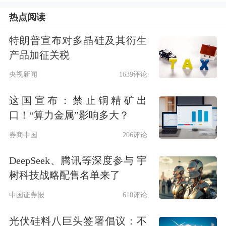
融资余额行业变动
热点阅读
左右拖动表格，可查看剩余表格内容
特朗普宣布对多晶硅及其衍生
行业
最新融资余额（亿元）
融资余额增加额（亿元
产品加征关税
电子
5094.22
622.50
央视新闻
1639评论
通信
1625.94
230.45
这国宣布：禁止铜精矿出
机械设备
1611.56
122.97
口！“算力金属”影响多大？
电力设备
2497.36
109.24
券商中国
206评论
有色金属
1609.23
74.05
计算机
1851.67
68.51
DeepSeek、腾讯等深度参与 宇
树科技战略配售名单来了
基础化工
1174.99
67.26
中国证券报
610评论
非银金融
2024.46
61.85
医药生物
1685.36
46.26
光伏硅料八巨头签署倡议：不