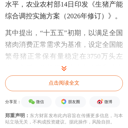
水平，农业农村部14日印发《生猪产能
综合调控实施方案（2026年修订）》。
其中提出，“十五五”初期，以满足全国
猪肉消费正常需求为基准，设定全国能
繁母猪正常保有量稳定在3750万头左
右。之后，将根据生猪生产效率和猪肉
消费量等变化情况，动态调整全国能繁
点击阅读全文
母猪正常保有量目标。
微信
朋友圈
微博
分享至：
《方案》还明确，适当收紧能繁母猪存
郑重声明：
东方财富发布此内容旨在传播更多信息，与本
栏量绿色区域和黄色区域上限以及黄色
站立场无关，不构成投资建议。据此操作，风险自担。