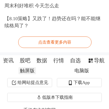
周末利好堆积 今天怎么走
策同向发力；头部企业要带头落实产能
去化要求，并结合环境保护、资产负债
【8.10策略】又跌了！趋势还在吗？能不能继
续格局了？
等约束盲目扩产。
点击查看更多内容
资讯
股吧
数据
行情
自选
导航
触屏版
电脑版
给网站提点意见
下载App
低版本下载指南
机构看好去产能逻辑持续性和确定性