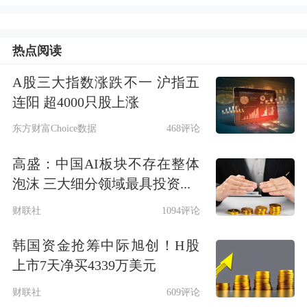
区域下限，建立产能分级联动调控机
制，强化生产和市场预期引导，促进生
热点阅读
猪市场供需更加适配。
A股三大指数涨跌不一 沪指五
连阳 超4000只股上涨
农业农村部表示，将密切跟踪方案落实
东方财富Choice数据
468评论
情况，加强监测预警，压实地方属地责
任，强化政策协同，健全上下联动、响
高盛：中国AI板块不存在整体
泡沫 三大细分领域最具投资...
应及时的生猪产能
综合
调控机制，推动
财联社
1094评论
生猪价格保持在合理水平，更好稳定产
业发展。
韩国资金抢筹中际旭创！H股
上市7天净买4339万美元
值得注意的是，4月底召开的中央政治
财联社
609评论