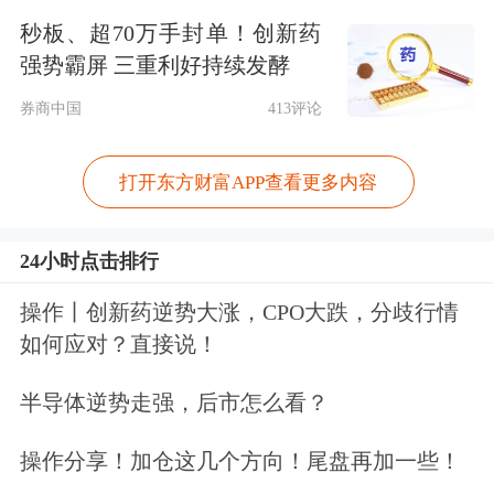
局会议强调，抓好农业生产，稳定生猪
秒板、超70万手封单！创新药
等农产品价格。这是政治局会议首次
强势霸屏 三重利好持续发酵
将“稳定生猪等农产品价格”单独列出。
券商中国
413评论
随后，国家发改委、财政部、农业农村
打开东方财富APP查看更多内容
部、商务部宣布，将联合指导地方有关
部门统筹用好相关财政资金，开展冻猪
24小时点击排行
肉商业储备收储，促进市场平稳运行。
操作丨创新药逆势大涨，CPO大跌，分歧行情
如何应对？直接说！
而在4月中旬召开的生猪产业发展座谈
会上，农业农村部明确要求，加快淘汰
半导体逆势走强，后市怎么看？
低产高龄能繁母猪和体弱仔猪，严控新
操作分享！加仓这几个方向！尾盘再加一些！
增产能，推动产能调控、
环保
监管等政