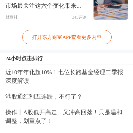
带动了灵巧手销量。GGII（高工产业研
市场最关注这六个变化带来...
究院）最新报告显示，2025年中国灵巧
财联社
345评论
手市场销量约1.92万只，预计2026年有
打开东方财富APP查看更多内容
望达7.02万只。到2030年，随着人形机
器人应用场景拓展、灵巧手技术突破和
24小时点击排行
成本下降，预计中国灵巧手市场销量有
近10年年化超10%！七位长跑基金经理二季报
望突破43万只。
深度解读
从业者向记者透露了销售数据与出货计
港股通红利五连跌，不行了？
划。因时机器人首席营销官房海南表
操作丨A股低开高走，又冲高回落！只是温和
示，2025年，因时机器人灵巧手交付量
调整，划重点了！
突破1万台，今年目标为3万至5万