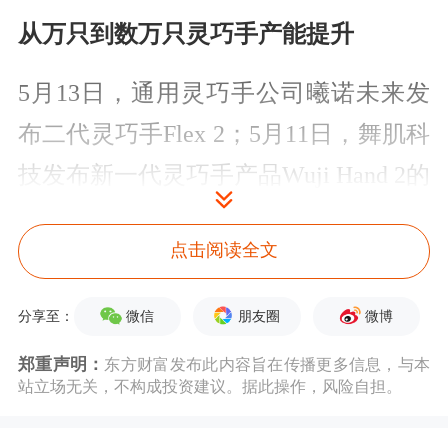
从万只到数万只灵巧手产能提升
5月13日，通用灵巧手公司曦诺未来发
布二代灵巧手Flex 2；5月11日，舞肌科
技发布新一代灵巧手产品Wuji Hand 2的
视频。灵巧手产品正朝着更灵活、更纤
点击阅读全文
细的形态迭代。作为具身智能机器人的
末端执行器，灵巧手决定了机器人的精
微信
朋友圈
微博
分享至：
细作业能力，越来越受到市场关注。
郑重声明：
东方财富发布此内容旨在传播更多信息，与本
站立场无关，不构成投资建议。据此操作，风险自担。
国内较早从事灵巧手生产研发的因时机
器人在其展厅展示了过去10年产品的演