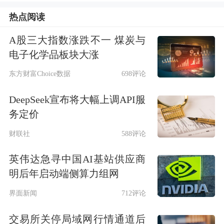
进趋势。展柜中，2016年的灵巧手还是
热点阅读
人手的两倍大，每个关节部件结构相对
A股三大指数涨跌不一 煤炭与
电子化学品板块大涨
简单、传统。而今，因时机器人不断突
东方财富Choice数据
698评论
破空心杯电机、行星滚柱丝杠、
减速
器
、传感器的微型化技术，组合成微型
DeepSeek宣布将大幅上调API服
务定价
伺服电缸，成为标准化的灵巧手执行器
财联社
588评论
模块，最小的灵巧手产品可以做到与女
性的手大小相近，灵活度和抓握力大幅
英伟达急寻中国AI基站供应商
明后年启动端侧算力组网
提升。
界面新闻
712评论
2025年以来，人形机器人的产量扩大，
交易所关停局域网行情通道后