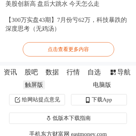
美股创新高 盘后大跳水 今天怎么走
台。“公司去年至今一直处于满产状
【300万实盘43期】7月份亏62万，科技暴跌的
态，下个月苏州的新工厂即将启用，预
深度思考（无鸡汤）
计产能可提升至目前的四倍以上。”
点击查看更多内容
在产业链上，触觉传感器正在成为灵巧
手的必要配置。2024年，因时机器人首
资讯
股吧
数据
行情
自选
导航
次在灵巧手产品上集成了触觉传感器，
触屏版
电脑版
使得灵巧手可以“感知”物体的重量、材
给网站提点意见
下载App
质。
低版本下载指南
他山科技是灵巧手触觉传感器以及机器
人
电子
皮肤的供应商，在其展厅内，搭
手机东方财富网 eastmoney.com