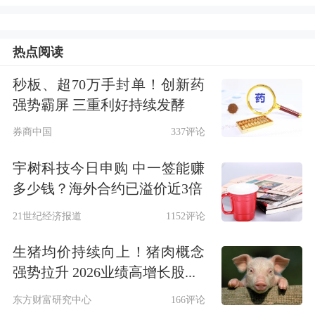
长景气周期，其中海外业务将成为核心
增长引擎。
热点阅读
企业海外订单井喷
秒板、超70万手封单！创新药
强势霸屏 三重利好持续发酵
出口实现“量价齐升”
券商中国
337评论
“公司出口业务一直都有，但真正的拐
宇树科技今日申购 中一签能赚
多少钱？海外合约已溢价近3倍
点发生在2023年。”江变科技总经理助
21世纪经济报道
1152评论
理、海外营销中心总经理陈逸芳告诉记
生猪均价持续向上！猪肉概念
者，2023年之前公司交付海外设备占比
强势拉升 2026业绩高增长股...
仅20%至30%，随后持续增长，2026年
东方财富研究中心
166评论
在手订单中，海外发运设备金额已突破