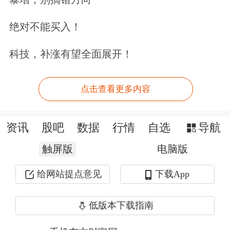
三季度国际输变电市场签约12.40亿美
绝对不能买入！
元，同比增长超80%。公司于2025年8
科技，补涨有望全面展开！
月公告中标沙特
电力
公司24亿美元大
单，主要产品是超高压、高压电力变压
点击查看更多内容
器及电抗器。
资讯
股吧
数据
行情
自选
导航
特变电工总经理种衍民日前在业绩说明
触屏版
电脑版
会上表示，2026年一季度公司输变电单
机产品国际订单约6.21亿美元，与去年
给网站提点意见
下载App
同期相比增长约30%。沙特项目已开始
低版本下载指南
匹配具体订单，目前已匹配9400万美