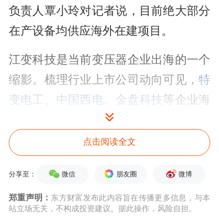
负责人覃小玲对记者说，目前绝大部分
在产设备均供应海外在建项目。
江变科技是当前变压器企业出海的一个
缩影。梳理行业上市公司动向可见，
特
变电工
、
中国西电
、
金盘科技
等企业海
外订单均呈现井喷式增长，订单区域覆
盖东南亚、中东、欧美、非洲。
点击阅读全文
受访人士普遍认为，在全球电网老化改
微信
朋友圈
微博
分享至：
造、
新能源
转型升级、AI算力中心建设
郑重声明：
东方财富发布此内容旨在传播更多信息，与本
等多重因素驱动下，变压器行业正迎来
站立场无关，不构成投资建议。据此操作，风险自担。