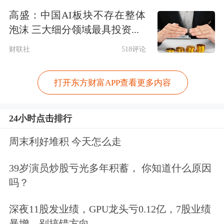
高盛：中国AI板块不存在整体
6亿元。
泡沫 三大细分领域最具投资...
这一趋势在行业层面也得到了印证。
三
财联社
518评论
星电气
表示，2023年以来公司陆续中标
打开东方财富APP查看更多内容
希腊、墨西哥、巴西、匈牙利、荷兰等
多个海外变压器订单。中国西电表示，
24小时点击排行
公司订单饱满，交付量稳步增长，2026
周末利好堆积 今天怎么走
年一季度先后中标了巴拉圭、加拿大、
39岁演员炒股亏光多年积蓄， 你知道什么原因
波多黎各等地的变压器订单，进一步拓
吗？
展海外市场。
深夜11股发业绩，GPU龙头亏0.12亿，7股业绩
作为行业领军企业，特变电工2025年前
暴增，别搞错方向