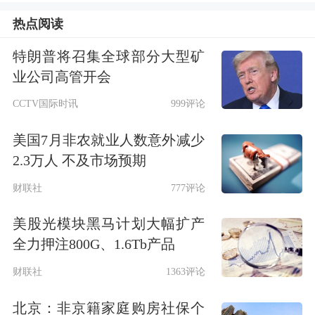
前提下尽量缩短资金在途时间，并以此
热点阅读
作为差异化竞争的关键手段来吸引对周
特朗普将召集全球部分大型矿
转效率敏感的客户。此举既是行业在存
业公司高管开会
量博弈中提升客户黏性的主动选择，也
CCTV国际时讯
999评论
是回归“以客户为中心”服务本质的体
美国7月非农就业人数意外减少
2.3万人 不及市场预期
现。
财联社
777评论
“在经历了前期市场波动后，当前投资
美股光模块黑马计划大幅扩产
者对资金流动性较为看重，提升赎回到
全力押注800G、1.6Tb产品
账速度，既能优化用户体验，也能在行
财联社
1363评论
业竞争中吸引资金回流。”一位银行理
北京：非京籍家庭购房社保个