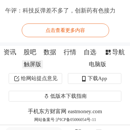
言，“T+0.5”模式直接且显著地缩短了
午评：科技反弹差不多了，创新药有色接力
资金的“空窗期”，提升了资金使用的灵
活性与周转效率，这使得短期闲置资金
点击查看更多内容
能更快地捕捉其他短期投资机会，避免
了传统模式下资金在整个交易日的在途
资讯
股吧
数据
行情
自选
导航
占用。
触屏版
电脑版
“需要注意的是，赎回效率提升改善的
给网站提点意见
下载App
是服务体验而非产品收益，在当前竞争
低版本下载指南
激烈的市场环境下，银行理财子公司若
手机东方财富网 eastmoney.com
想突围，更需在资产获取能力、产品策
网站备案号:沪ICP备05006054号-11
略创新和投研体系建设上深耕细