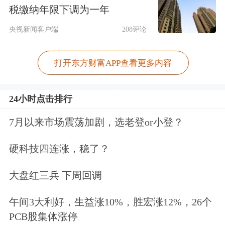
财经理对《证券日报》记者表示。
税缴纳年限下调为一年
央视新闻客户端
208评论
从对投资者的影响来看，上海金融与法
律研究院研究员杨海平对《证券日报》
打开东方财富APP查看更多内容
记者表示，“T+0.5”模式在一定程度上
提升了理财产品对存款的替代能力，增
24小时点击排行
加了理财产品的吸引力。同
7月以来市场震荡加剧，选老登or小登？
时，“T+0.5”模式更贴合居民日常资金
硬科技四连涨，稳了？
使用和管理习惯，有望撬动更多闲散资
大盘红三兵 下周回调
金。
午间3大利好，生益涨10%，胜宏涨12%，26个
在薛洪言看来，对投资者而
PCB股集体涨停