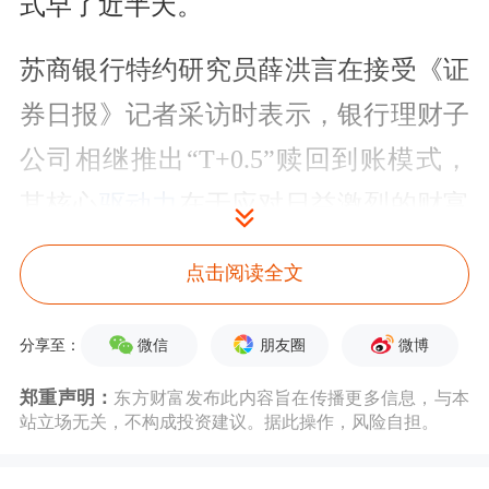
式早了近半天。
苏商银行特约研究员薛洪言在接受《证
券日报》记者采访时表示，银行理财子
公司相继推出“T+0.5”赎回到账模式，
其核心
驱动力
在于应对日益激烈的财富
管理市场竞争，并精准回应投资者对流
点击阅读全文
动性的迫切需求。在存款利率下行、传
统的“T+1”到账模式相较于部分货币基
微信
朋友圈
微博
分享至：
金“T+0”快赎功能明显滞后的背景下，
郑重声明：
东方财富发布此内容旨在传播更多信息，与本
站立场无关，不构成投资建议。据此操作，风险自担。
银行理财子公司通过技术升级将清算流
程前置，可在不显著增加流动性风险的