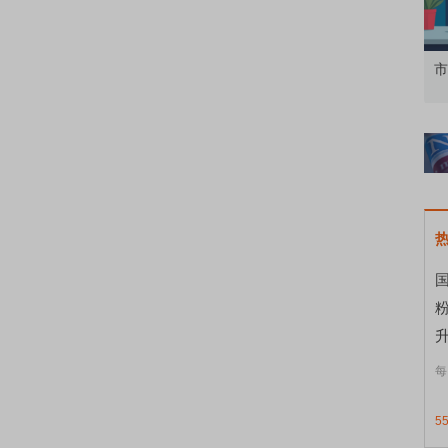
知到特色品种
了解北交所知识 做理性投资者
市
国
升
每
5