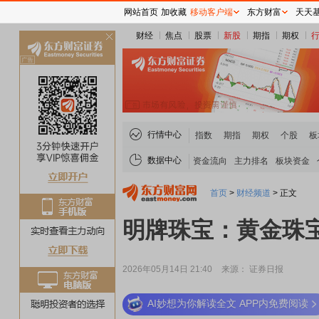
网站首页
加收藏
移动客户端
东方财富
天天
财经
焦点
股票
新股
期指
期权
关
闭
行情中心
指数
期指
期权
个股
板
数据中心
资金流向
主力排名
板块资金
首页
>
财经频道
>
正文
明牌珠宝：黄金珠
2026年05月14日 21:40
来源： 证券日报
AI妙想为你解读全文 APP内免费阅读
稀土板