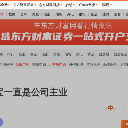
基金网
东方财富证券
东方财富期货
妙想
Choice数据
股吧
行情
数据
全球
美股
港股
期货
外汇
银行
基金
理财
债券
块
排行
新股
基金
港股
美股
期货
外汇
黄金
自选股
自选基金
个股研报
新股申购
转债申购
北交所申购
AH股比价
年报大全
融资融券
龙虎
宝一直是公司主业
块领涨
元件板块走强
半导体板块活跃
沪深资金流向
A股估值分析全览
重要机