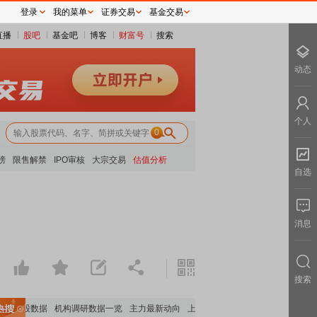
登录
我的菜单
证券交易
基金交易
直播
股吧
基金吧
博客
财富号
搜索
动态
个人
0
榜
限售解禁
IPO审核
大宗交易
估值分析
自选
消息
搜索
构持股数据
机构调研数据一览
主力最新动向
上市公司限售股解禁一览
昨日涨停