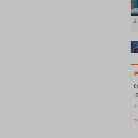
知到特色品种
了解北交所知识 做理性投资者
市
揽
澎
7