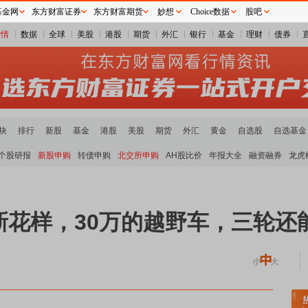
基金网
东方财富证券
东方财富期货
妙想
Choice数据
股吧
行情
数据
全球
美股
港股
期货
外汇
银行
基金
理财
债券
块
排行
新股
基金
港股
美股
期货
外汇
黄金
自选股
自选基金
个股研报
新股申购
转债申购
北交所申购
AH股比价
年报大全
融资融券
龙虎
新花样，30万的越野车，三轮还
贵金属板块走强
半导体板块活跃
沪深资金流向
A股估值分析全览
重要机构持