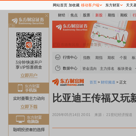
网站首页
加收藏
移动客户端
东方财富
天天
财经
焦点
股票
新股
期指
期权
关
闭
行情中心
指数
期指
期权
个股
板
数据中心
资金流向
主力排名
板块资金
首页
>
财经频道
>
正文
比亚迪王传福又玩
2026年05月14日 20:01
来源： 21世纪经济报道
煤炭板块领涨