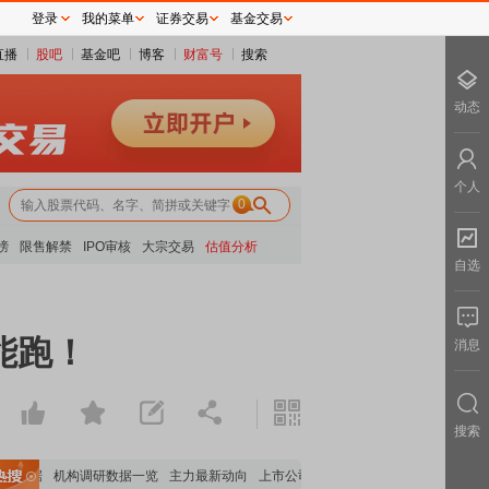
登录
我的菜单
证券交易
基金交易
直播
股吧
基金吧
博客
财富号
搜索
动态
个人
0
榜
限售解禁
IPO审核
大宗交易
估值分析
自选
能跑！
消息
搜索
股数据
机构调研数据一览
主力最新动向
上市公司限售股解禁一览
昨日涨停
电