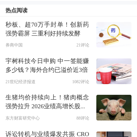
热点阅读
制造工艺中必不可少的材料，主要用于
半导体蚀刻和清洗工艺，以去除晶圆表
秒板、超70万手封单！创新药
强势霸屏 三重利好持续发酵
面残留的氧化膜或金属污染物。
券商中国
21评论
上述公司将向包括三星电子和
SK海力
宇树科技今日申购 中一签能赚
士
在内的半导体公司供应电子级氢氟
多少钱？海外合约已溢价近3倍
酸，且价格预计将在6月和7月大幅上
21世纪经济报道
1082评论
涨。
生猪均价持续向上！猪肉概念
强势拉升 2026业绩高增长股...
此番氢氟酸涨价主要归结于霍尔木兹海
东方财富研究中心
88评论
峡的阻塞。无水氢氟酸通过萤石与硫酸
诉讼转机与业绩爆发共振 CRO
反应制得，硫酸的原料是硫，而硫是原