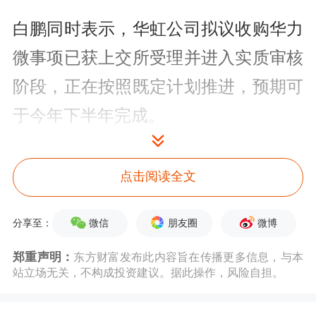
白鹏同时表示，华虹公司拟议收购华力
微事项已获上交所受理并进入实质审核
阶段，正在按照既定计划推进，预期可
于今年下半年完成。
氢氟酸价格或迎来大涨
点击阅读全文
据韩媒TheElec报道，韩国无水氢氟酸
微信
朋友圈
微博
分享至：
生产商，包括Solbrain、ENF
Technology、Huseong等，将自本月起
郑重声明：
东方财富发布此内容旨在传播更多信息，与本
站立场无关，不构成投资建议。据此操作，风险自担。
开始从中国采购无水氢氟酸，价格较年
初上涨约40%。
电子
级氢氟酸是
半导体