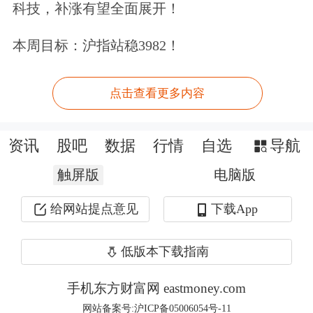
科技，补涨有望全面展开！
多只氢氟酸概念股一季度业绩向好
本周目标：沪指站稳3982！
证券时报·数据宝对A股市场氢氟酸概念
股进行梳理。一季度，
天赐材料
、
巨化
点击查看更多内容
股份
、
三美股份
、
多氟多
4股归母净利
资讯
股吧
数据
行情
自选
导航
润规模在3亿元以上，依次为16.54亿
触屏版
电脑版
元、11.73亿元、5.06亿元、3.76亿元。
给网站提点意见
下载App
低版本下载指南
手机东方财富网 eastmoney.com
网站备案号:沪ICP备05006054号-11