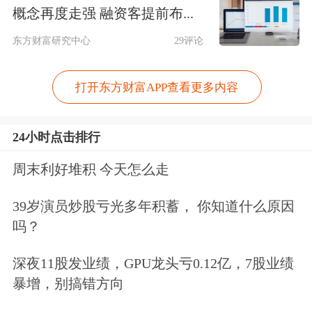
概念再度走强 融资客提前布...
油和
天然气
炼制的副产品。由于霍尔木
东方财富研究中心
29评论
兹海峡的
航运
中断，全球超过30%的硫
供应中断。硫酸曾经约占无水氢氟酸成
打开东方财富APP查看更多内容
本的30%，但随着硫酸价格上涨，如今
24小时点击排行
这一比例恐怕将上升至50%以上。
周末利好堆积 今天怎么走
中泰证券
指出，近年来，受半导体、光
39岁演员炒股亏光多年积蓄， 你知道什么原因
伏和显示
面板
三大领域驱动，高品质电
吗？
子级氢氟酸的需求不断攀升，2025年电
深夜11股发业绩，GPU龙头亏0.12亿，7股业绩
子级氢氟酸需求量达43.6万吨，5年复
暴增，别搞错方向
合增速高达25.7%。