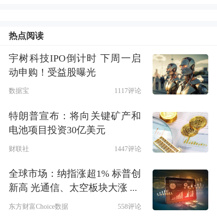
理、董事会秘书 宋光辉,独立董事 何焕
珍,财务经理 郭刚。
热点阅读
宇树科技IPO倒计时 下周一启
公司就以下问题进行了回复：
投资者关
动申购！受益股曝光
系活动主要内容介绍, 1.
汽车
电机业务
数据宝
1117评论
的中长期战略目标怎么规划? 答:您好!
特朗普宣布：将向关键矿产和
公司在汽车电机应用领域围绕产品结构
电池项目投资30亿美元
优化与市场拓展稳步推进:一方面,公司
财联社
1447评论
将持续保持对国家政策和行业动态的高
全球市场：纳指涨超1% 标普创
度敏锐性,受益于《新能源汽车产业发
新高 光通信、太空板块大涨 ...
展规划(2021-2035 年)》等政策支持,公
东方财富Choice数据
558评论