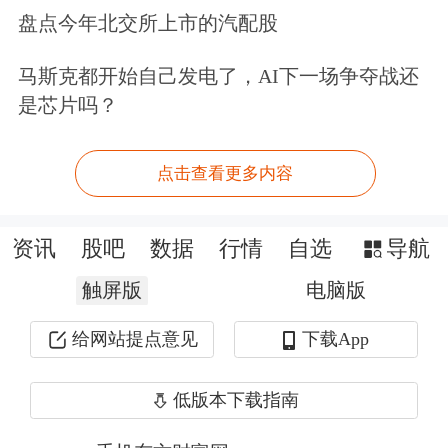
责任。用户个人对服务的使用承担风
盘点今年北交所上市的汽配股
险，东方财富对此不作任何类型的担
马斯克都开始自己发电了，AI下一场争夺战还
保。
是芯片吗？
还在观望？股票账户早备好，行情来了
点击查看更多内容
及时上车>>
文章来源：东方财富Choice数据
资讯
股吧
数据
行情
自选
导航
触屏版
电脑版
给网站提点意见
下载App
低版本下载指南