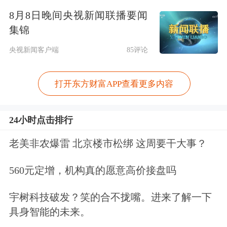
司会继续积极拓展新能源汽车领域...
8月8日晚间央视新闻联播要闻
集锦
点击查看PDF原文
央视新闻客户端
85评论
免责声明：本文基于AI生产，仅供参
考，不构成任何投资建议，据此操作风
打开东方财富APP查看更多内容
险自担。
东方财富
发布此内容旨在传播
24小时点击排行
更多信息，与本平台立场无关。东方财
老美非农爆雷 北京楼市松绑 这周要干大事？
富力求但不保证数据的完全准确，如有
错漏请以中国证监会指定上市公司信息
560元定增，机构真的愿意高价接盘吗
披露媒体为准，东方财富不对因该资料
宇树科技破发？笑的合不拢嘴。进来了解一下
全部或部分内容而引致的盈亏承担任何
具身智能的未来。