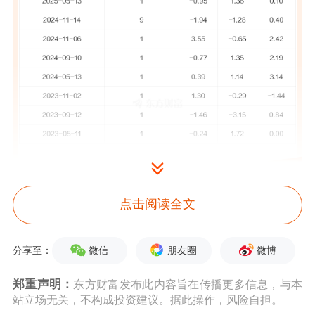
点击阅读全文
华瑞股份
5月14日公告称，
5月14日
接待
线上参与公司2025年度网上业绩说明会
微信
朋友圈
微博
分享至：
的投资者
调研。
接待人员包括董事、总
郑重声明：
东方财富发布此内容旨在传播更多信息，与本
站立场无关，不构成投资建议。据此操作，风险自担。
经理、财务总监 谢劲跃,董事、副总经