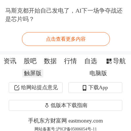
马斯克都开始自己发电了，AI下一场争夺战还
是芯片吗？
主力净买入个股中，
领益智造
排名第
点击查看更多内容
一，主力净买入15.95亿元；
协鑫集成
排名第二，主力净买入13.63亿元。
资讯
股吧
数据
行情
自选
导航
触屏版
电脑版
主力净卖出个股中，
胜宏科技
排名第
给网站提点意见
下载App
一，主力净卖出47.75亿元；
工业富联
排名第二，主力净卖出41.80亿元。
低版本下载指南
手机东方财富网 eastmoney.com
网站备案号:沪ICP备05006054号-11