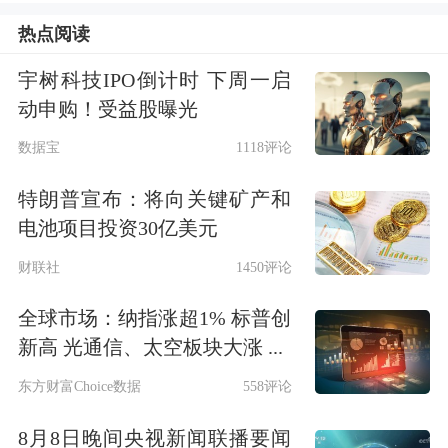
热点阅读
宇树科技IPO倒计时 下周一启
动申购！受益股曝光
数据宝
1118评论
特朗普宣布：将向关键矿产和
电池项目投资30亿美元
财联社
1450评论
全球市场：纳指涨超1% 标普创
新高 光通信、太空板块大涨 ...
东方财富Choice数据
558评论
8月8日晚间央视新闻联播要闻