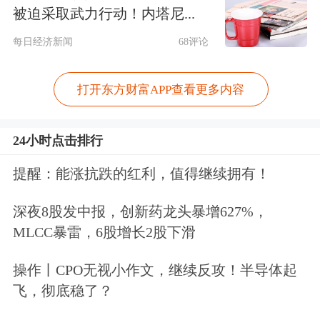
被迫采取武力行动！内塔尼...
总库存71.87万吨，环比累库0.76万吨
每日经济新闻
68评论
（增幅1.07%），幅度有限，未对胶价
形成实质压制。
打开东方财富APP查看更多内容
需求方面，高宁认为，中东局势冲击轮
24小时点击排行
胎出口，但中国轮胎核心竞争力有望逐
提醒：能涨抗跌的红利，值得继续拥有！
步修复。下游企业成品库存高企、加工
深夜8股发中报，创新药龙头暴增627%，
利润微薄，对高价原材料抵触，但国内
MLCC暴雷，6股增长2股下滑
汽车
出口高速增长提供了新增需求。朱
操作丨CPO无视小作文，继续反攻！半导体起
美侠则从季节性角度分析称，“五一”假
飞，彻底稳了？
期后轮胎企业开工率下降属正常波动