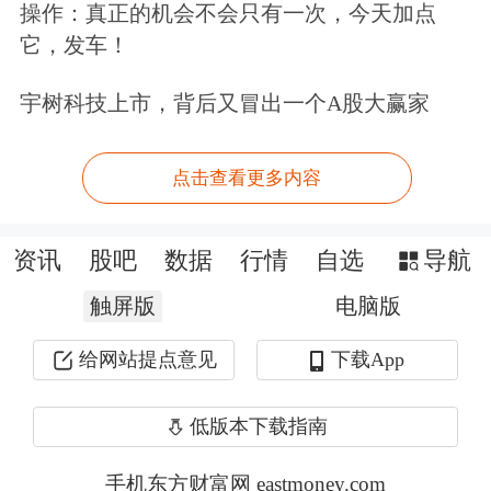
操作：真正的机会不会只有一次，今天加点
（全钢胎企业开工率为49.07%，半钢胎
它，发车！
企业开工率为48.07%），且市场已提前
宇树科技上市，背后又冒出一个A股大赢家
消化。4月重卡销量同比增长39%，显
示终端需求回暖，但汽车产销量环比、
点击查看更多内容
同比回落，后期改善需持续验证。
资讯
股吧
数据
行情
自选
导航
展望后市，高宁认为，短期多空博弈，
触屏版
电脑版
减产带来的底部支撑仍在，但割胶旺季
的供应释放和下游抵触情绪将制约价格
给网站提点意见
下载App
上行空间，需关注天气变化和采购节
低版本下载指南
奏，警惕高位波动风险。操作层面，当
手机东方财富网 eastmoney.com
前橡胶期货价格走势技术面偏强，不建