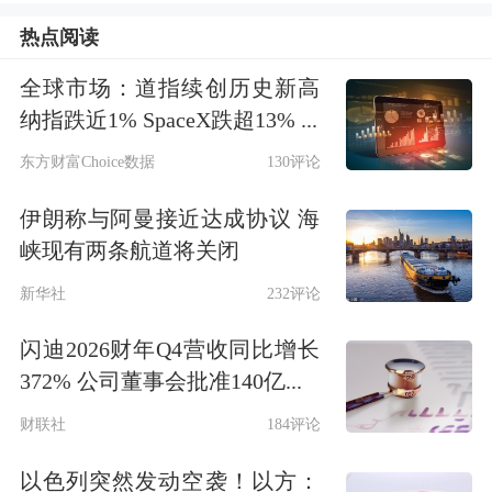
快速显现，叠加中非贸易零关税政策落
热点阅读
地，天然橡胶不存在绝对供应短缺，需
全球市场：道指续创历史新高
警惕盘面冲高后的回调风险。朱美侠也
纳指跌近1% SpaceX跌超13% ...
认为，天气改善后市场交易逻辑将转向
东方财富Choice数据
130评论
实际产量的验证，届时胶价波动会明显
伊朗称与阿曼接近达成协议 海
放大。
峡现有两条航道将关闭
新华社
232评论
库存方面，高宁分析道，
青岛港
口整体
闪迪2026财年Q4营收同比增长
库存小幅回升但结构分化：保税仓库持
372% 公司董事会批准140亿...
续去化，一般贸易仓库累积。下游轮胎
财联社
184评论
企业仅刚需采购。对此，朱美侠补充
以色列突然发动空袭！以方：
道，截至5月10日，青岛地区天然橡胶