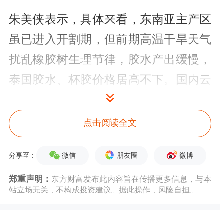
朱美侠表示，具体来看，东南亚主产区
虽已进入开割期，但前期高温干旱天气
扰乱橡胶树生理节律，胶水产出缓慢，
泰国胶水、杯胶价格居高不下。国内云
南、海南开割初期同样受天气干扰，产
量释放偏缓，供应低产期被拉长，成为
点击阅读全文
盘面最稳固的利多支撑。
微信
朋友圈
微博
分享至：
不过，高宁提醒，供应端并非只有利
郑重声明：
东方财富发布此内容旨在传播更多信息，与本
多。5月是传统割胶旺季，一旦主产区
站立场无关，不构成投资建议。据此操作，风险自担。
迎来有效降雨，延迟释放的供应压力将