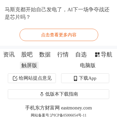
马斯克都开始自己发电了，AI下一场争夺战还
合计达到37.09亿元。
是芯片吗？
光模块龙头中际旭创则在一季度获得摩
点击查看更多内容
根士丹利（MS）国际股份有限公司新
进持仓，市值达到36.98亿元，排在第
资讯
股吧
数据
行情
自选
导航
三位。
触屏版
电脑版
从布局情况来看，共有7家外资机构的
给网站提点意见
下载App
持股超过百只，分别为瑞士联合银行集
低版本下载指南
团持有526只、The Goldman Sachs
Group, Inc.持有525只、
高盛
国际持有
手机东方财富网 eastmoney.com
369只、
摩根大通
证券有限公司持有364
网站备案号:沪ICP备05006054号-11