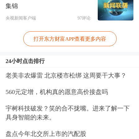
从持仓市值排名看，紫金矿业稳居第
集锦
一。截至今年一季度末，该股获得阿布
央视新闻客户端
97评论
达比投资局新进且重仓，持仓市值达到
打开东方财富APP查看更多内容
46.26亿元，位列公司第六大流通股
东。财报显示，今年一季度，公司实现
24小时点击排行
净利润200.79亿元，同比增长97.5%，
老美非农爆雷 北京楼市松绑 这周要干大事？
盈利规模创同期
历史新高
。
560元定增，机构真的愿意高价接盘吗
位居第二的是AI算力概念股天孚通信。
宇树科技破发？笑的合不拢嘴。进来了解一下
截至一季度末，该公司获得摩根士丹利
具身智能的未来。
（MS）国际股份有限公司、瑞士联合
盘点今年北交所上市的汽配股
银行集团两家QFII新进持仓，持仓市值