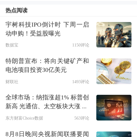
热点阅读
（300308）、
立讯精密
（002475）、
兴
业银锡
（000426）、
中天科技
宇树科技IPO倒计时 下周一启
动申购！受益股曝光
（600522）、
万华化学
（600309）、
源
数据宝
1150评论
杰科技
（688498）、
京东方
特朗普宣布：将向关键矿产和
A
（000725）、
松发股份
（603268）、
电池项目投资30亿美元
迈瑞医疗
（300760）和
三一重工
财联社
1493评论
（600031）。
全球市场：纳指涨超1% 标普创
新高 光通信、太空板块大涨 ...
东方财富Choice数据
563评论
8月8日晚间央视新闻联播要闻