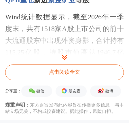
QFII重仓
新进
紫金矿业
等股
Wind统计数据显示，截至2026年一季
度末，共有1518家A股上市公司的前十
大流通股东中出现外资身影，合计持有
115.25亿股，持股市值高达1946.7亿
元。
点击阅读全文
新进个股方面，Wind数据显示，截至
微信
朋友圈
微博
分享至：
一季度末， QFII新进持有1211只个股，
其中持仓市值超过10亿元的个股共有12
郑重声明：
东方财富发布此内容旨在传播更多信息，与本
站立场无关，不构成投资建议。据此操作，风险自担。
只，分别为紫金矿业（601899）、
天孚
通信
（300394）、
中际旭创