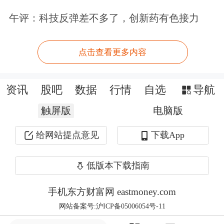
面，也暴露出日常监管的网络尚未织
午评：科技反弹差不多了，创新药有色接力
密，违法成本过低，使得违规者抱有侥
幸心理。
点击查看更多内容
针对媒体的调查，广州市市场监督管理
资讯
股吧
数据
行情
自选
导航
局回应称，已开展核查处置，并已在全
触屏版
电脑版
市范围内组织开展专项排查整治工作。
给网站提点意见
下载App
这一迅速反应值得肯定，但要真正封堵
漏洞，还应在多个方向持续发力。
低版本下载指南
需要强化智慧监管。通告已明确要求全
手机东方财富网 eastmoney.com
网站备案号:沪ICP备05006054号-11
面推行信息化追溯闭环管理，而媒体报