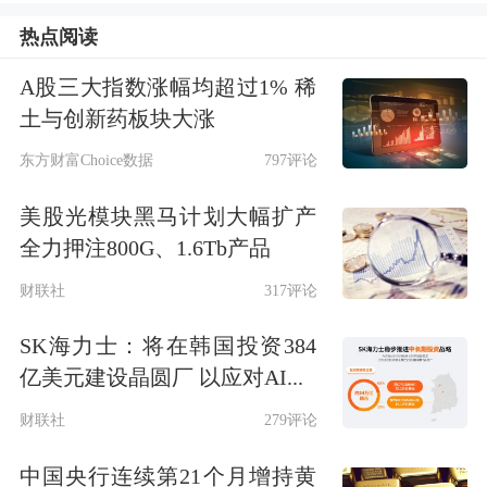
诱发冲动行为与违法犯罪，对家庭与社
热点阅读
会稳定构成潜在威胁。
A股三大指数涨幅均超过1% 稀
青少年是国家和社会的未来，青春不能
土与创新药板块大涨
被成瘾药吞噬，三部门联合发布通告标
东方财富Choice数据
797评论
志着对普瑞巴林、愈美制剂等成瘾性药
美股光模块黑马计划大幅扩产
品监管的全面升级。新规从生产、流通
全力押注800G、1.6Tb产品
到零售实施全链条严管，禁止网络零
财联社
317评论
售，要求药店严格凭处方销售、专柜专
SK海力士：将在韩国投资384
人管理、不得向未成年人销售，并全面
亿美元建设晶圆厂 以应对AI...
推行信息化追溯闭环管理，强化药物滥
财联社
279评论
用监测预警。
中国央行连续第21个月增持黄