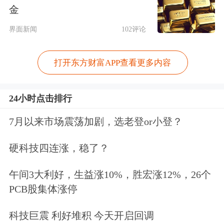
金
这套组合拳本应精准斩断伸向青少年
界面新闻
102评论
的“黑手”。然而，南都记者在新政发布
半个月后调查发现，广州仍有部分药店
打开东方财富APP查看更多内容
对新规采取了漠视的态度。在暗访中，
24小时点击排行
有药店店员明确表示，处方药普瑞巴林
7月以来市场震荡加剧，选老登or小登？
可直接购买；还有药店允许未成年人登
记身份证后购买普瑞巴林及愈美片。
硬科技四连涨，稳了？
违规现象之所以存在，究其根本，一方
午间3大利好，生益涨10%，胜宏涨12%，26个
PCB股集体涨停
面是部分药店受利益驱使，为了蝇头小
利罔顾社会责任与法律底线；另一方
科技巨震 利好堆积 今天开启回调