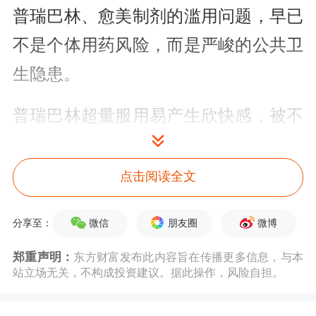
普瑞巴林、愈美制剂的滥用问题，早已
不是个体用药风险，而是严峻的公共卫
生隐患。
普瑞巴林超量服用易产生欣快感，被不
法人员当作新型成瘾药物滥用；愈美制
剂所含右美沙芬，过量使用会引发幻
点击阅读全文
觉、神经损伤，长期服用极易成瘾。更
微信
朋友圈
微博
分享至：
为揪心的是，滥用群体正呈现明显低龄
郑重声明：
东方财富发布此内容旨在传播更多信息，与本
化趋势，不少青少年通过违规渠道随意
站立场无关，不构成投资建议。据此操作，风险自担。
购药，身心健康遭受不可逆伤害，甚至