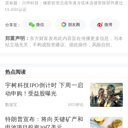
原标题：川环科技：橡胶软管总成等液冷流体连接管路部件通过
UL4501认证
微信
朋友圈
微博
分享至：
郑重声明：
东方财富发布此内容旨在传播更多信息，与本
站立场无关，不构成投资建议。据此操作，风险自担。
热点阅读
宇树科技IPO倒计时 下周一启
动申购！受益股曝光
数据宝
1055评论
特朗普宣布：将向关键矿产和
电池项目投资30亿美元