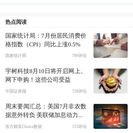
收入、成本及开支影响，Non-IFRS经营
利润同比增长17%至844亿元。
热点阅读
国家统计局：7月份居民消费价
格指数（CPI）同比上涨0.5%
国家统计局
709评论
宇树科技8月10日将开启网上、
网下申购！这些公司受益
中国证券报
728评论
周末要闻汇总：美国7月非农数
据意外转负 美联储加息动力...
东方财富Choice数据
153评论