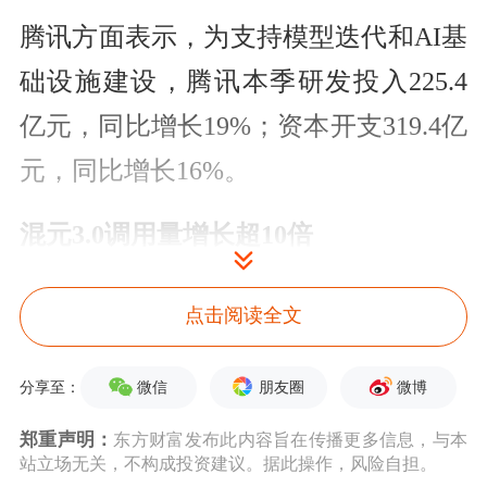
腾讯方面表示，为支持模型迭代和AI基
础设施建设，腾讯本季研发投入225.4
亿元，同比增长19%；资本开支319.4亿
元，同比增长16%。
混元3.0调用量增长超10倍
受益于AI战略加速，腾讯一季度营收
点击阅读全文
1964.6亿元，同比增长9%；Non-IFRS
经营利润756.3亿元，同比增长9%。若
微信
朋友圈
微博
分享至：
剔除新AI产品（Hy、元宝、
郑重声明：
东方财富发布此内容旨在传播更多信息，与本
站立场无关，不构成投资建议。据此操作，风险自担。
CodeBuddy、WorkBuddy及QClaw）的