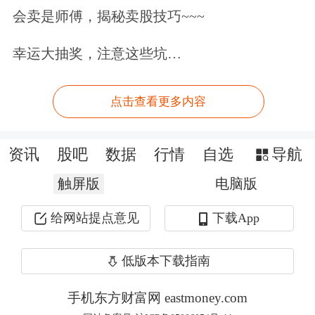
会卖是师傅，揭秘卖股技巧~~~
元，同比大幅增长20%。腾讯在财报中
解释：“我们升级了AI驱动的广告推荐
幸运大抽奖，注意这些坑…
模型，扩展了微信生态系统内的闭环营
点击查看更多内容
销能力，从而带动广告表现提升及广告
单价增长。”
资讯
股吧
数据
行情
自选
导航
此外，金融科技及企业服务业务收入为
触屏版
电脑版
598.85亿元，同比增长9%。其中，企业
给网站提点意见
下载App
服务收入同比增长20%，得益于国内与
低版本下载指南
海外市场需求上升（包括AI相关服务需
求）及更有利的定价环境，推动了云服
手机东方财富网 eastmoney.com