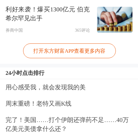
利好来袭！爆买1300亿元 伯克
希尔罕见出手
券商中国
365评论
打开东方财富APP查看更多内容
从具体业务板块来看，增值服务业务一
季度收入为961亿元，同比增长4% 。其
24小时点击排行
中，本土市场游戏收入为人民币454亿
用心感受我，就会发现我的美
元，同比增长6%；国际市场游戏收入
周末重磅！老特又画K线
为人民币188亿元，同比增长13%（按
固定汇率计算为14%）。
完了！美国……打个伊朗还弹药不足……40万
亿美元美债拿什么还？
营销服务业务本季度收入达到381亿