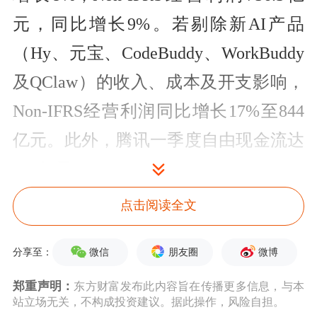
元，同比增长9%。若剔除新AI产品
（Hy、元宝、CodeBuddy、WorkBuddy
及QClaw）的收入、成本及开支影响，
Non-IFRS经营利润同比增长17%至844
亿元。此外，腾讯一季度自由现金流达
567亿元。
点击阅读全文
据财报披露，继去年实现规模盈利后，
腾讯云
一季度继续保持高质量增长。金
微信
朋友圈
微博
分享至：
融科技及企业服务本季收入同比增长
郑重声明：
东方财富发布此内容旨在传播更多信息，与本
9%至599亿元，企业服务收入同比增长
站立场无关，不构成投资建议。据此操作，风险自担。