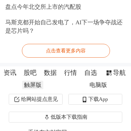
败了”。他坦言，腾讯早期在AI领域的
盘点今年北交所上市的汽配股
基础能力并非突出，近年通过人才建
马斯克都开始自己发电了，AI下一场争夺战还
设、团队管理与内部培训持续补全短
是芯片吗？
板，如今正逐步驶入发展轨道。
点击查看更多内容
对于腾讯是否会大裁员的问题，腾讯总
裁刘炽平明确表示：肯定没有大裁员计
资讯
股吧
数据
行情
自选
导航
划，腾讯跟硅谷公司不太一样。
触屏版
电脑版
此外，腾讯高管在第一季度财报发布后
给网站提点意见
下载App
的电话会上表示，接下来公司资本支出
低版本下载指南
将会增加，今年下半年将会有更多
国产