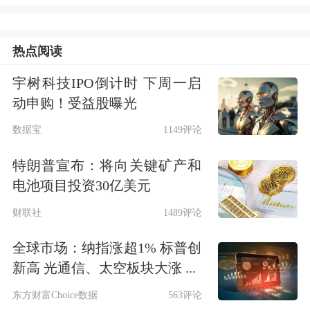
20%，得益于国内与海外市场需求上升
（包括AI相关服务需求）及更有利的定
热点阅读
价环境，推动了云服务收入增长，以及
宇树科技IPO倒计时 下周一启
由于微信小店交易额上升而带动商家技
动申购！受益股曝光
术服务费收入增长。为支持模型迭代和
数据宝
1149评论
AI基础设施建设，腾讯本季研发投入
特朗普宣布：将向关键矿产和
225.4亿元，同比增长19%；资本开支
电池项目投资30亿美元
319.4亿元，同比增长16%。
财联社
1489评论
据财报显示，腾讯在今年一季度经营活
全球市场：纳指涨超1% 标普创
新高 光通信、太空板块大涨 ...
动现金净流入1014亿元，同比大幅提升
东方财富Choice数据
563评论
（去年同期为769亿元）；自由现金流