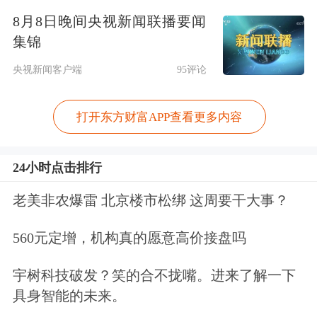
8月8日晚间央视新闻联播要闻
为567亿元。资本开支录得319亿元，较
集锦
去年同期的275亿元明显增加，主要用
央视新闻客户端
95评论
于AI基础设施建设（含服务器、
数据中
心
等）。
打开东方财富APP查看更多内容
面对外界对于腾讯在AI发展上的质疑声
24小时点击排行
音，马化腾表示，腾讯不一定是业界最
老美非农爆雷 北京楼市松绑 这周要干大事？
快抓住机遇的，但坚持走正确的道路，
560元定增，机构真的愿意高价接盘吗
结合自身独有优势稳扎稳打，“不能看
着别人在那边做就随便跨过去，抢别人
宇树科技破发？笑的合不拢嘴。进来了解一下
具身智能的未来。
的地盘，过去我们也抢过但后来基本失