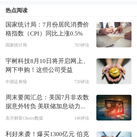
义。
热点阅读
国家统计局：7月份居民消费价
公司就以下问题进行了回复：
投资者关
格指数（CPI）同比上涨0.5%
系活动主要内容介绍, "投资者提出的问
国家统计局
703评论
题及公司回复情况 公司就投资者在本
宇树科技8月10日将开启网上、
次说明会中提出的问题进行了回复: 1、
网下申购！这些公司受益
请问徐总,截止 25年末,罗牛山存栏量中
中国证券报
720评论
黑猪白猪的比例是多少?外三元猪价海
周末要闻汇总：美国7月非农数
南一直处于全国最低价,作为海南
生猪
据意外转负 美联储加息动力...
养殖
的绝对龙头,企业有采取什么措施
东方财富Choice数据
146评论
改善猪价嘛?是否响应政府政策及时的
利好来袭！爆买1300亿元 伯克