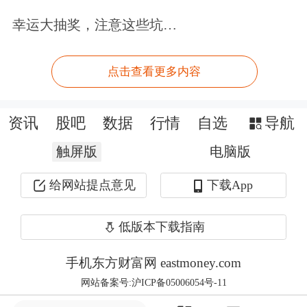
责任。用户个人对服务的使用承担风
幸运大抽奖，注意这些坑…
险，东方财富对此不作任何类型的担
保。
点击查看更多内容
要炒股，先开户。立即开户上车>>
资讯
股吧
数据
行情
自选
导航
文章来源：东方财富Choice数据
触屏版
电脑版
给网站提点意见
下载App
低版本下载指南
手机东方财富网 eastmoney.com
网站备案号:沪ICP备05006054号-11