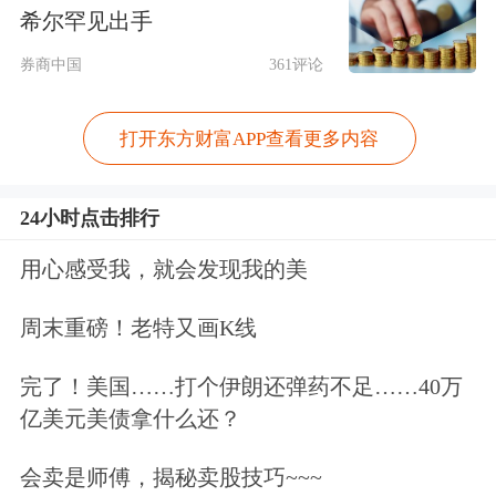
改善...
希尔罕见出手
券商中国
361评论
点击查看PDF原文
免责声明：本文基于AI生产，仅供参
打开东方财富APP查看更多内容
考，不构成任何投资建议，据此操作风
24小时点击排行
险自担。
东方财富
发布此内容旨在传播
更多信息，与本平台立场无关。东方财
用心感受我，就会发现我的美
富力求但不保证数据的完全准确，如有
周末重磅！老特又画K线
错漏请以中国证监会指定上市公司信息
完了！美国……打个伊朗还弹药不足……40万
披露媒体为准，东方财富不对因该资料
亿美元美债拿什么还？
全部或部分内容而引致的盈亏承担任何
会卖是师傅，揭秘卖股技巧~~~