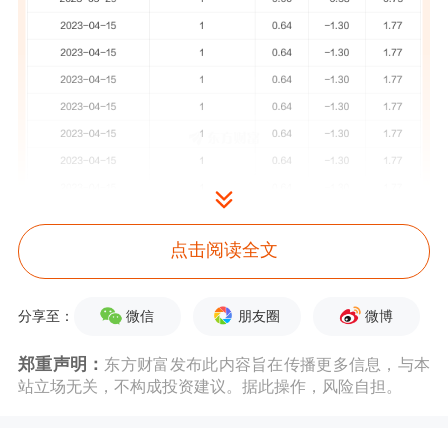
点击阅读全文
罗牛山
5月13日公告称，
5月13日
接待投
微信
朋友圈
微博
分享至：
资者网上提问
调研。
接待人员包括董事
郑重声明：
东方财富发布此内容旨在传播更多信息，与本
长、总裁 徐自力,副董事长、副总裁 徐
站立场无关，不构成投资建议。据此操作，风险自担。
霄杨,董事会秘书 张慧,财务总监 胡旭