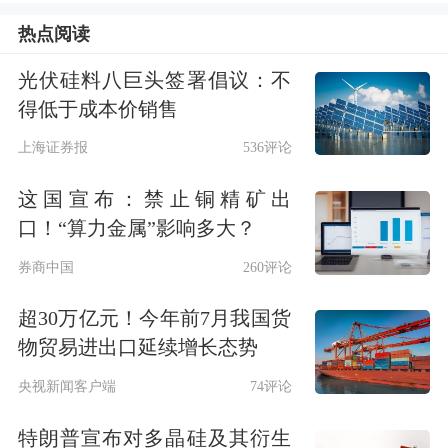
热点阅读
达到3550元，真空电子最高价也达
2587.5元。3550元的股价纪录，至今仍
光伏硅料八巨头签署倡议：不
得低于成本价销售
是A股的天花板；2000元以上的股价，
上海证券报
536评论
后来也只有贵州茅台曾触及。
这国宣布：禁止铜精矿出
第二个阶段是2020年前后，在消费升级
口！“算力金属”影响多大？
的时代背景下，消费板块多股冲破千
券商中国
260评论
元。
超30万亿元！今年前7月我国货
物贸易进出口延续增长态势
最先站上千元的是贵州茅台，2019年6
央视新闻客户端
74评论
月27日，公司股价盘中突破1000元，成
特朗普宣布对多晶硅及其衍生
为新世纪A股首只千元股。之后，主营