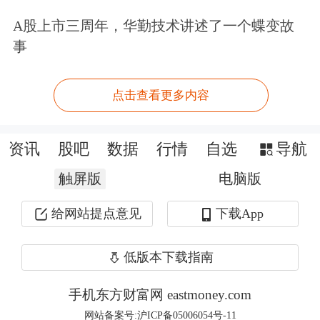
元以下。
A股上市三周年，华勤技术讲述了一个蝶变故
事
第三阶段是2025年以来，AI浪潮席卷全
球，科技赛道开始重塑千元股的版图，
点击查看更多内容
硬科技力量纷纷登场。
资讯
股吧
数据
行情
自选
导航
首先突破千元的是算力芯片龙头寒武
触屏版
电脑版
纪，公司股价于2025年8月19日盘中率
给网站提点意见
下载App
先撞线，成为AI时代第一只千元股。
2026年以来，光芯片龙头源杰科技、光
低版本下载指南
模块测试龙头联讯仪器先后加入千元股
手机东方财富网 eastmoney.com
阵营。5月12日，中际旭创成为A股历
网站备案号:沪ICP备05006054号-11