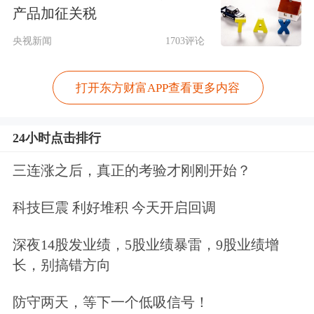
产品加征关税
扫地机器人的
石头科技
、主营医美的
爱
央视新闻
1703评论
美客
股价先后突破千元。上述3家公司
均属于消费赛道，分别代表高端白酒、
打开东方财富APP查看更多内容
家用电器
和
医疗美容
。
24小时点击排行
同时，在“双碳”目标的战略下，主营光
三连涨之后，真正的考验才刚刚开始？
伏储能的
禾迈股份
股价也一度突破千
科技巨震 利好堆积 今天开启回调
元。
深夜14股发业绩，5股业绩暴雷，9股业绩增
值得注意的是，除贵州茅台外，上述其
长，别搞错方向
他公司随着热度褪去后，受行业周期、
防守两天，等下一个低吸信号！
业绩压力等影响，目前股价均已跌至千