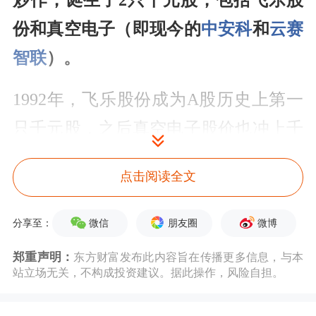
炒作，诞生了2只千元股，包括飞乐股
份和真空电子（即现今的
中安科
和
云赛
智联
）。
1992年，飞乐股份成为A股历史上第一
只千元股，之后真空电子股价也冲上千
元。这2只股票均属于上交所1990年开
点击阅读全文
业时首批挂牌的“老八股”。彼时中国股
市刚起步，8只股票即为整个上海证券
微信
朋友圈
微博
分享至：
交易市场的全部阵容，流通盘稀缺叠加
郑重声明：
东方财富发布此内容旨在传播更多信息，与本
狂热的炒作氛围，推动股价节节攀升。
站立场无关，不构成投资建议。据此操作，风险自担。
由于股票稀缺，飞乐股份历史上最高曾