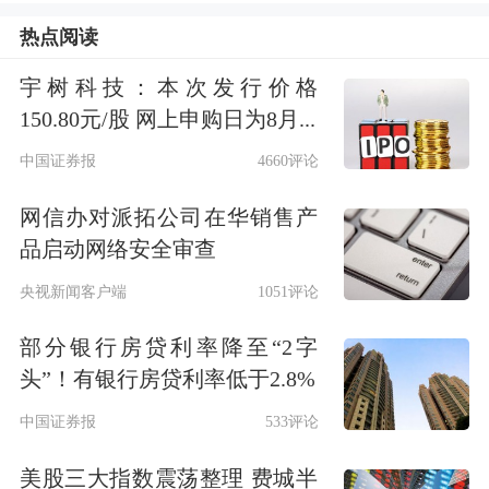
解除封锁霍尔木兹海峡
热点阅读
据央视新闻报道，当地时间5月12日，
宇树科技：本次发行价格
150.80元/股 网上申购日为8月...
伊朗外交部发言人巴加埃表示，结束战
中国证券报
4660评论
事和解除对霍尔木兹海峡的封锁是同美
网信办对派拓公司在华销售产
国进行任何谈判的先决条件。
品启动网络安全审查
央视新闻客户端
1051评论
部分银行房贷利率降至“2字
头”！有银行房贷利率低于2.8%
中国证券报
533评论
美股三大指数震荡整理 费城半