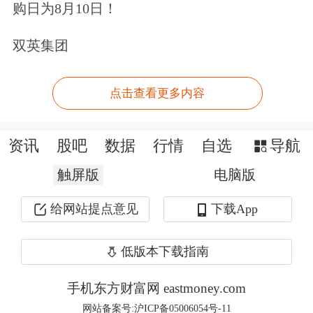
购日为8月10日！
普称，伊朗正面临收入来源被切断的局
双英集团
面。特朗普还表示，他确信能够阻止伊
朗研发核武器，称“这仅仅是时间问
点击查看更多内容
题”。
资讯
股吧
数据
行情
自选
导航
触屏版
电脑版
给网站提点意见
下载App
低版本下载指南
手机东方财富网 eastmoney.com
网站备案号:沪ICP备05006054号-11