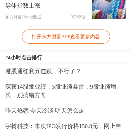
导体指数上涨
东方财富Choice数据
357评论
巴加埃还表示，美国要求的是伊朗“彻
底投降”，而不是真正的对话。他还指
打开东方财富APP查看更多内容
出，封锁霍尔木兹海峡的责任在于美
24小时点击排行
国。根据国际法，海上封锁构成战争行
为。
港股通红利五连跌，不行了？
深夜14股发业绩，5股业绩暴雷，9股业绩增
美称美伊停火协议依然有效
长，别搞错方向
据央视新闻报道，当地时间12日，美国
昨天热恋 今天冷淡 明天怎么走
总统特朗普表示，与伊朗之间爆发的冲
宇树科技：本次IPO发行价格150.8元，网上申
突无需急于解决。在接受采访时，特朗