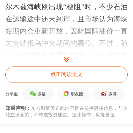
尔木兹海峡刚出现“梗阻”时，不少石油
在运输途中还未到岸，且市场认为海峡
短期内会重新开放，因此国际油价一直
未突破俄乌冲突期间的高位。不过，随
着美伊封锁海峡局势延宕，油价可能进
一步飙升，给全球经济带来更大冲击。
点击阅读全文
沙特阿美首席执行官纳赛尔日前警告，
微信
朋友圈
微博
分享至：
如果霍尔木兹海峡无法恢复正常通航，
郑重声明：
东方财富发布此内容旨在传播更多信息，与本
全球石油市场扰动可能持续至2027年。
站立场无关，不构成投资建议。据此操作，风险自担。
伊朗：与美谈判先决条件是结束战事和