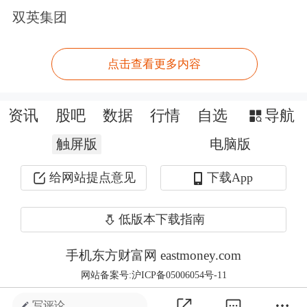
价有望冲击前高。看好盈利弹性与估值
双英集团
弹性共振的铜板块配置机遇。
点击查看更多内容
机构普遍认为，目前，铜价已逐步消化
前期因地缘冲突带来的情绪扰动，开始
资讯
股吧
数据
行情
自选
导航
对实际供应链成本上升及供应收紧作出
触屏版
电脑版
反应。若后续美伊达成正式停战协议，
给网站提点意见
下载App
铜价或加速回归供需基本面逻辑，迎来
修复性行情。
低版本下载指南
对于铜价走势，有头部铜行业上市公司
手机东方财富网 eastmoney.com
网站备案号:沪ICP备05006054号-11
表示，由供需基本面博弈主导，而全球
写评论 ...