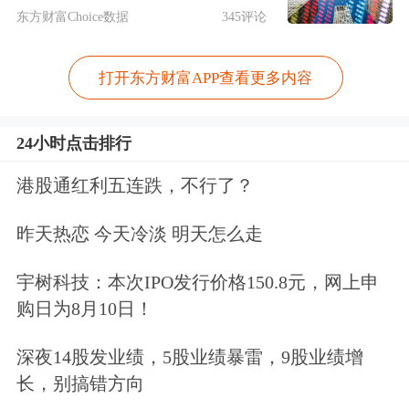
现“稳中有增、结构优化”的发展态势。
东方财富Choice数据
345评论
2026年铜价将维持高位运行
打开东方财富APP查看更多内容
中信证券
研报显示，随着自由港再度推
24小时点击排行
迟印尼项目复产进度并全面下调2026年
港股通红利五连跌，不行了？
至2027年产量指引，全球主要铜矿企业
2026年产量预期已正式陷入下滑，且后
昨天热恋 今天冷淡 明天怎么走
续极端天气的潜在影响或带来供给扰动
宇树科技：本次IPO发行价格150.8元，网上申
的扩大化。预计近期国内超预期去库所
购日为8月10日！
彰显坚实的供需逻辑将促使2026年铜价
深夜14股发业绩，5股业绩暴雷，9股业绩增
站稳13000美元/吨，而供需预期差下铜
长，别搞错方向