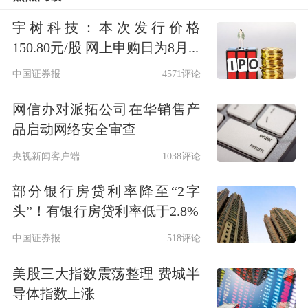
对于铜行业整体需求，
铜陵有色
表示，
宇树科技：本次发行价格
铜消费需求延续“新兴领域增长、传统
150.80元/股 网上申购日为8月...
领域分化”的特征，
新能源
、储能、
人
中国证券报
4571评论
工智能
、
电力
投资等领域成为铜消费核
网信办对派拓公司在华销售产
心增长极，其中储能领域需求增速进一
品启动网络安全审查
步提升，有望弥补新能源、光伏领域增
央视新闻客户端
1038评论
速边际放缓的缺口。传统地产建材领域
部分银行房贷利率降至“2字
受开工率低迷影响，铜消费短期内难有
头”！有银行房贷利率低于2.8%
大幅回升，家电补贴政策持续发力，成
中国证券报
518评论
为支撑传统领域需求韧性的重要抓手。
美股三大指数震荡整理 费城半
整体来看，预计2026年铜消费需求呈
导体指数上涨