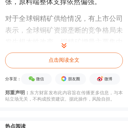
张，原料端整体支撑依然偏强。
对于全球铜精矿供给情况，有上市公司
表示，全球铜矿资源垄断的竞争格局未
发生根本性改变，铜精矿增量主要集中
在南美、非洲等区域，但受当地政策调
点击阅读全文
整、基础设施薄弱、社区关系复杂等因
素制约，增量释放节奏缓慢。全球铜精
微信
朋友圈
微博
分享至：
矿供给持续紧张，行业整合趋势持续深
郑重声明：
东方财富发布此内容旨在传播更多信息，与本
站立场无关，不构成投资建议。据此操作，风险自担。
化，头部企业凭借资源、技术、规模优
势进一步巩固市场地位。
热点阅读