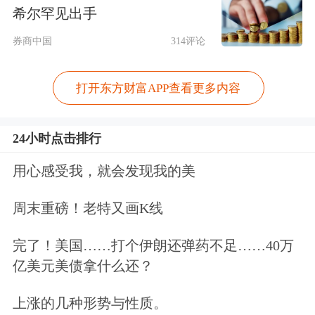
标，CPI表征终端消费市场景气程度，
希尔罕见出手
PPI折射工业生产端供需平衡状态。两
券商中国
314评论
大核心价格指数同步企稳回升、涨幅超
预期走强，彻底扭转了长期物价低迷、
打开东方财富APP查看更多内容
通缩预期固化的惯性走势，从生产端到
24小时点击排行
消费端形成全面修复态势，标志着国内
用心感受我，就会发现我的美
通缩压力得到实质性缓释，经济内生复
苏动力持续释放、供需循环重新走向畅
周末重磅！老特又画K线
通。
完了！美国……打个伊朗还弹药不足……40万
亿美元美债拿什么还？
PPI终结长期下行，工业端景气度全面
修复。国内PPI经历了长达三年的连续
上涨的几种形势与性质。