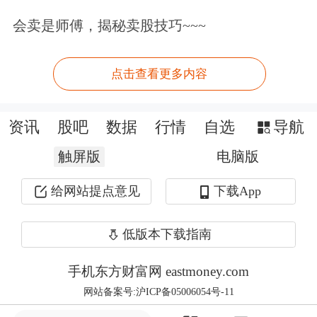
下跌，工业领域原材料价格持续走弱，
会卖是师傅，揭秘卖股技巧~~~
中下游企业盈利空间被持续压缩，制造
业扩产意愿与投资信心偏弱，成为一段
点击查看更多内容
时期拖累宏观经济回暖的关键短板。产
资讯
股吧
数据
行情
自选
导航
业链上游大宗商品价格长期低位震荡，
触屏版
电脑版
中游加工制造企业产品定价承压、营收
增长乏力，下游工业库存周转放缓、订
给网站提点意见
下载App
单扩张不足，整个工业体系陷入价跌、
低版本下载指南
利薄、需求疲软的负向循环。进入3
手机东方财富网 eastmoney.com
月，PPI率先止住连续三年下跌颓势，
网站备案号:沪ICP备05006054号-11
实现止跌企稳、边际改善；4月涨幅进