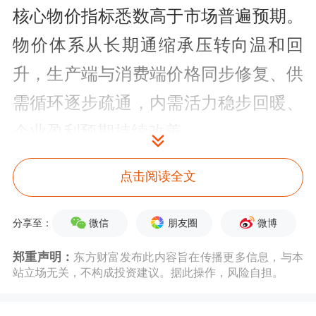
核心物价指标悉数高于市场普遍预期。
物价体系从长期通缩承压转向温和回
升，生产端与消费端价格同步修复、供
需循环逐步疏通，内需活力稳步回暖、
企业盈利预期持续改善。
本轮经济摆脱通缩束缚，并非单纯依靠
点击阅读全文
实体经济的自身修复，实体经济回暖为
微信
朋友圈
微博
分享至：
市场稳定提供基本面支撑，股市持续走
郑重声明：
东方财富发布此内容旨在传播更多信息，与本
稳亦反向牵引实体预期、拉动投资与消
站立场无关，不构成投资建议。据此操作，风险自担。
费信心，二者形成双向联动、彼此助推