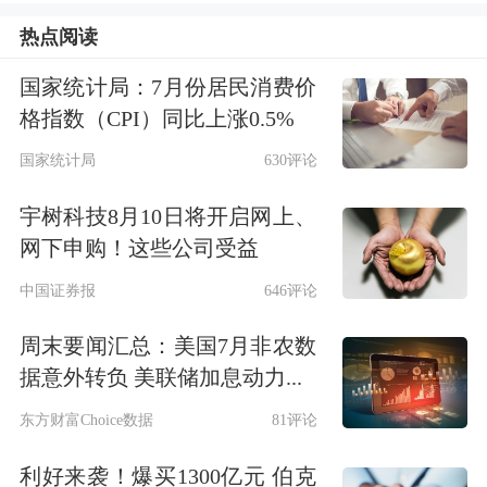
的修复格局。
物价拐点确立、供需格局
热点阅读
重构、资本与实体相互赋能，多重宏观
国家统计局：7月份居民消费价
信号相互印证，意味着国内通缩下行周
格指数（CPI）同比上涨0.5%
期已然临近尾声，经济正摆脱需求不
国家统计局
630评论
足、价格低迷的束缚，步入基本面修
宇树科技8月10日将开启网上、
复、内生动力回升、资本与实体协同向
网下申购！这些公司受益
好的新阶段。
中国证券报
646评论
▎
物价指标拐点确立，通缩格局迎来实
周末要闻汇总：美国7月非农数
质性改变
据意外转负 美联储加息动力...
东方财富Choice数据
81评论
物价指数是宏观经济冷暖最直观的风向
利好来袭！爆买1300亿元 伯克