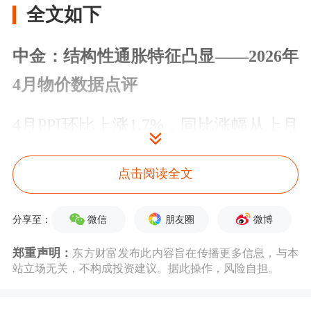
全文如下
中金：结构性通胀特征凸显——2026年
4月物价数据点评
4月PPI环比上涨1.7%，同比涨幅从上月
的0.5%扩大至2.8%，PPI涨幅超预期，
点击阅读全文
主要缘于价格涨幅高度集中于能源化工
产业链。4月CPI环比上涨0.3%，强于季
微信
朋友圈
微博
分享至：
节性，CPI同比涨幅也从上月的1.0%回
郑重声明：
东方财富发布此内容旨在传播更多信息，与本
升至1.2%，主要受能源价格和假期出行
站立场无关，不构成投资建议。据此操作，风险自担。
需求提振的影响。往前看，我们认为，