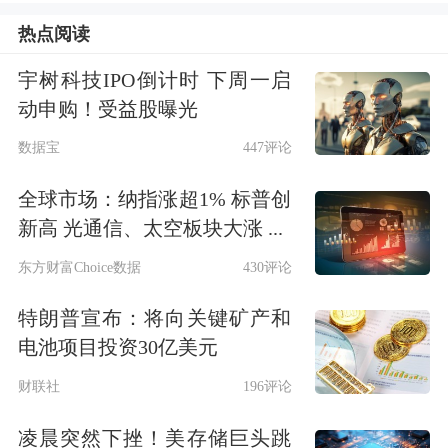
在美伊谈判持续拉锯背景下，国际油价
热点阅读
大概率维持高位震荡，油价冲击的价格
宇树科技IPO倒计时 下周一启
传导存在时滞，预计未来两月PPI和CPI
动申购！受益股曝光
同比仍有上行空间。但本轮生产端价格
数据宝
447评论
修复呈现明显结构性分化，上游涨价强
全球市场：纳指涨超1% 标普创
度显著高于下游。在终端消费需求偏弱
新高 光通信、太空板块大涨 ...
的环境下，输入性成本推升型通胀，或
东方财富Choice数据
430评论
将持续对中下游行业盈利形成压制。
特朗普宣布：将向关键矿产和
电池项目投资30亿美元
1.PPI涨幅超预期，缘于贡献高度集中
财联社
196评论
在能化行业
凌晨突然下挫！美存储巨头跳