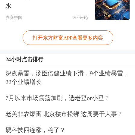
4月PPI同比涨幅从上月的0.5%扩大至
水
2.8%，PPI环比上涨1.7%，也较上月的
券商中国
200评论
1.0%进一步扩大，PPI环比明显超过基
打开东方财富APP查看更多内容
于PMI出厂价格和原材料指数预测的结
果。我们认为，这或与PPI涨幅贡献高
24小时点击排行
度集中在少数行业有关。从历史经验来
深夜暴雷，汤臣倍健业绩下滑，9个业绩暴雷，
看，当采矿和上游制造PPI环比贡献较
22个业绩增长
高时，更可能出现基于PMI价格指数估
7月以来市场震荡加剧，选老登or小登？
算的PPI环比预测值与实际值偏差较大
老美非农爆雷 北京楼市松绑 这周要干大事？
的情况。这是因为PMI价格指数本质上
是扩散指标，侧重反映价格涨跌分布
硬科技四连涨，稳了？