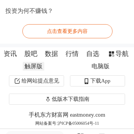
的“广度”，而当少数行业PPI环比上涨
投资为何不赚钱？
幅度较大时，即“强度”较高时，基于
PMI对PPI环比的预测误差往往会有所放
点击查看更多内容
大。
资讯
股吧
数据
行情
自选
导航
本次PPI超预期，一个重要原因是涨幅
触屏版
电脑版
高度集中在能化链。4月油气开采业、
给网站提点意见
下载App
石油
煤炭
加工业、
化学原料
及制品业、
化学纤维
制造业、
橡胶
塑料制品业PPI
低版本下载指南
分别环比上涨18.5%、16.4%、8.3%、
手机东方财富网 eastmoney.com
5.6%和1.7%。我们测算，这五大能源化
网站备案号:沪ICP备05006054号-11