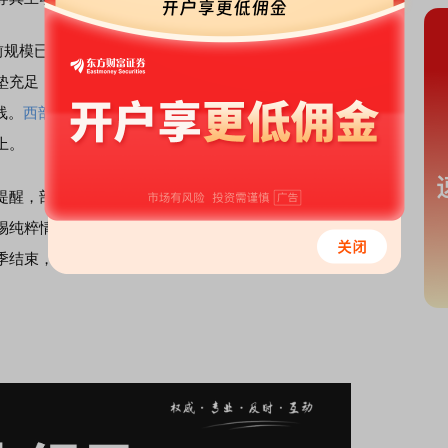
模已超过2019年至2021年结构性行情期间的水平。不过
充足，风险可控。截至2026年一季度末，市场平均维持担
线。
西部证券
研报测算，以2025年年报为基数，券商两融业
上。
醒，部分个股和行业的融资拥挤度值得关注。赵愚睿表
惕纯粹情绪炒作的高位品种，可更多关注产业链中尚处起步
季结束，市场风格有望向中小盘题材适度扩散，业绩确定性