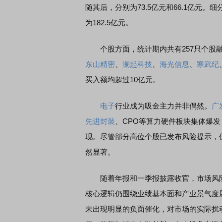
随其后，分别为73.5亿元和66.1亿元。
为182.5亿元。
个股方面，统计期内共有257只个股融
东山精密
、
澜起科技
、
海光信息
、
寒武纪
买入额均超过10亿元。
电子
行业成为吸金主力并非偶然。
广
先进封装
、CPO等算力硬件板块集体爆
现。尽管部分高位个股已发布风险提示，
然显著。
随着年报和一季报披露收官，市场风险
核心逻辑仍围绕业绩基本面和产业景气度
未出现明显的负面催化，对市场的实际扰