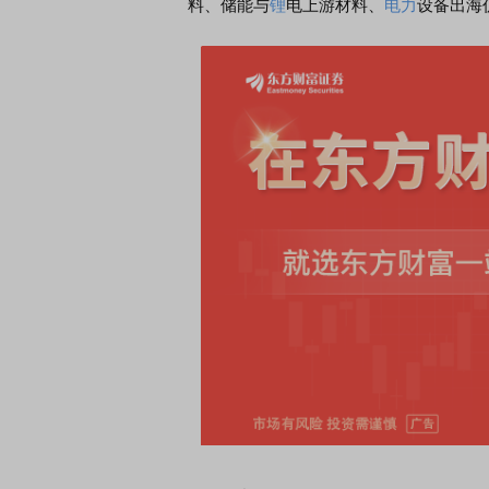
料、储能与
锂
电上游材料、
电力
设备出海