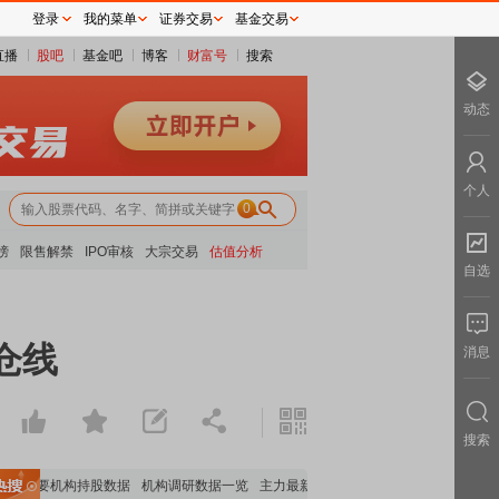
登录
我的菜单
证券交易
基金交易
直播
股吧
基金吧
博客
财富号
搜索
动态
个人
0
榜
限售解禁
IPO审核
大宗交易
估值分析
自选
仓线
消息
搜索
重要机构持股数据
机构调研数据一览
主力最新动向
上市公司限售股解禁一览
昨