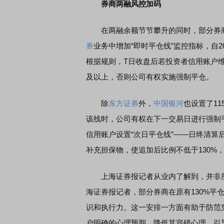
券商两融风控加码
在两融余额节节攀升的同时，部分券商
首席连线｜东方财富证券陈果：A股再平衡的
债券知识通识：从基
风，将吹向何处
券
业务中增加“即时平仓线”监控指标，自2
根据规则，T日收盘后若投资者信用账户维
及以上，否则公司有权实施强制平仓。
除
东方证券
外，
中国银河
也设置了1
该线时，公司有权在下一交易日进行强制
信用账户设置“次日平仓线”——日终清
补充担保物，使追加后比例不低于130%
上海证券报记者从业内了解到，并非所
海证券报记者，部分券商在原有130%平
识和执行力。这一安排一方面有助于防范
户明确的心理预期，降低其容错心理，引