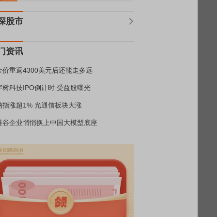
深股市
门资讯
金价重返4300美元后还能走多远
宇树科技IPO倒计时 受益股曝光
纳指涨超1% 光通信板块大涨
硅谷企业悄悄换上中国大模型底座