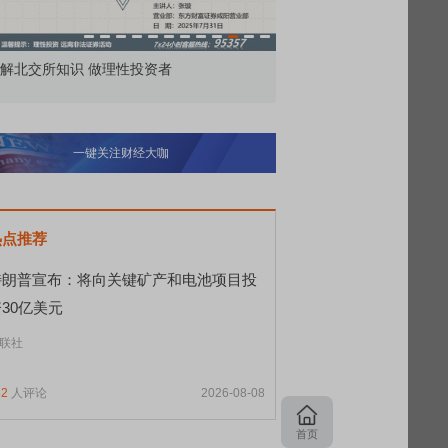
市价委托那么多种，究竟怎么用？
北交所顶格打新居然
一键关注财经大咖
热点推荐
特朗普宣布：将向关键矿产和电池项目投
30亿美元
联社
82
人评论
2026-08-08
首页