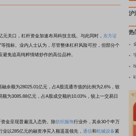
沪
热
万亿元关口，杠杆资金加速布局科技主线。与此同时，
东方证
线”等指标。业内人士认为，尽管整体杠杆风险可控，但部分个
应避免追高纯粹情绪炒作的高位品种。
融余额为28025.01亿元，占A股流通市值的比例为2.6%，较
额为3085.88亿元，占A股成交额的10.03%，较上一交易日
资金呈现普遍流入态势。除
纺织服饰
行业外，其余30个申万
行业以285亿元的融资净买入额遥遥领先，
通信
和
机械设备
紧