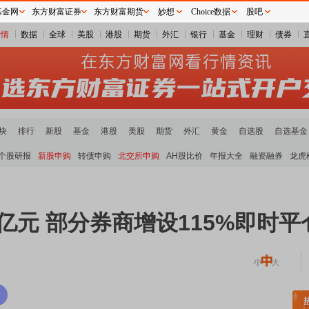
基金网
东方财富证券
东方财富期货
妙想
Choice数据
股吧
行情
数据
全球
美股
港股
期货
外汇
银行
基金
理财
债券
块
排行
新股
基金
港股
美股
期货
外汇
黄金
自选股
自选基金
个股研报
新股申购
转债申购
北交所申购
AH股比价
年报大全
融资融券
龙虎
万亿元 部分券商增设115%即时平
稀土板块领涨
元件板块走强
半导体板块活跃
沪深资金流向
A股估值分析全览