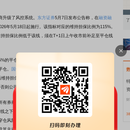
升级了风控系统。
东方证券
5月7日发布公告称，在
融资融
础认知到特色品种
了解北交所知识 做理性投资者
026年5月18日起施行。该指标对应的维持担保比例为115%。
持担保比例低于该线，须在T+1日上午收市前补足至平仓线
15%的平仓“最低线”，明确当客户信用账户维持担保比例低于
平仓。
国信证券
则针对具有创业板、科创板及北交所权限的
算后维持担保比例低于该线的，客户须在次一交易日上午收市前
，否则公司有权强制平仓。
资
财
有券商都已出台类似规则。某券商非银首席分析师告诉上
仓线之下再设一道预警线，更多体现的是其内部较强的风控意
3
穿仓风险，通过更灵敏的阈值及时止损；另一方面也能给客
导其主动控制风险。