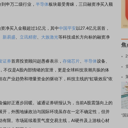
细分到申万二级行业，
半导体
板块最受青睐，三日融资净买入额
资净买入金额超过1亿元，其中
中国平安
以27.4亿元居首，
、
新易盛
、
立讯精密
、
大族激光
等科技成长方向标的融资净
焦
发证券
首席投资顾问赵愚睿表示，
存储芯片
、
半导体
设备、
发，不仅是A股内部情绪的宣泄，更是全球科技浪潮共振的体
但在产业趋势和增量资金的驱动下，科技主线的“虹吸效应”依
偏好正逐步回暖。诚通证券研报认为，当前A股震荡向上的
展开，外围地缘政治与国际环境虽存在一定不确定性，但并
“国
动有限。市场延续着景气度交易主线，AI硬件及上游核心材