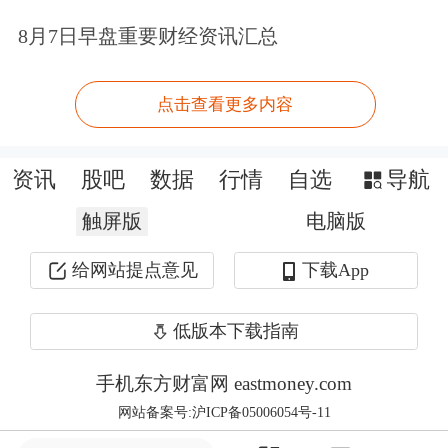
人不必强行按“失灵”的价格买卖股票，
8月7日早盘重要财经资讯汇总
而是采用更公允的估值与投资者结算，
点击查看更多内容
时间上也更为从容。
深圳市前海排排网基金销售有限责任公
资讯
股吧
数据
行情
自选
导航
司公募产品运营曾方芳表示，此举旨在
触屏版
电脑版
避免因规则僵化导致部分持有人利益受
给网站提点意见
下载App
损，充分体现了基金管理人保护全体基
金份额持有人的责任意识。
低版本下载指南
手机东方财富网 eastmoney.com
专家建议着眼长期配置
网站备案号:沪ICP备05006054号-11