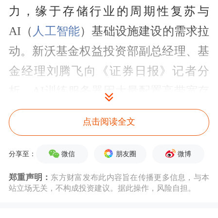
力，缘于存储行业的周期性复苏与
AI（
人工智能
）基础设施建设的需求拉
动。新沃基金权益投资部副总经理、基
金经理刘腾飞向《证券日报》记者分
析，AI训练服务器因大量配置高带宽存
储需求，其存储子系统的价值贡献较传
点击阅读全文
统服务器实现了数倍增长。目前，韩国
半导体龙头
SK海力士
与三星电子的产
微信
朋友圈
微博
分享至：
能已被AI订单长期锁定，存储相关需求
郑重声明：
东方财富发布此内容旨在传播更多信息，与本
站立场无关，不构成投资建议。据此操作，风险自担。
已从通用件转变为AI基础设施的核心战
略物资，上述两家企业因此实现了业绩