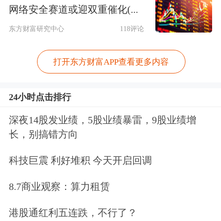
反复警示追高风险。
网络安全赛道或迎双重催化(...
东方财富研究中心
118评论
为应对韩国市场可能出现的涨跌停、熔
断等极端情形，华泰柏瑞基金于3月底
打开东方财富APP查看更多内容
更新了该基金的招募说明书，对申购赎
回中的“现金替代”处理程序作出重要修
24小时点击排行
订。概括来说，核心修改包括：当成份
深夜14股发业绩，5股业绩暴雷，9股业绩增
股出现流动性不足时，基金管理人“有
长，别搞错方向
权”参照合理估值进行结算，交收日期
科技巨震 利好堆积 今天开启回调
可相应顺延，不再硬性要求按当日市价
8.7商业观察：算力租赁
或固定日期完成。通俗而言，若发生熔
港股通红利五连跌，不行了？
断或连续涨跌停等极端行情，基金管理