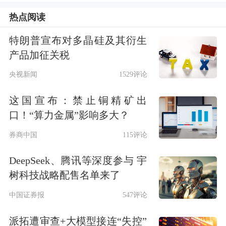
与估值的双重提升。中韩半导体ETF华
热点阅读
泰柏瑞的基金经理柳军及李沐阳在一季
特朗普宣布对多晶硅及其衍生
报中也表示，中韩两国半导体产业均深
产品加征关税
度受益于行业景气周期。
央视新闻
1529评论
这国宣布：禁止铜精矿出
在业绩与资金涌入的双重推动下，中韩
口！“算力金属”影响多大？
半导体ETF华泰柏瑞二级市场价格持续
券商中国
115评论
偏离净值，溢价风险显著。据《证券日
DeepSeek、腾讯等深度参与 宇
报》记者统计，今年以来，华泰柏瑞基
树科技战略配售名单来了
金已针对该产品发布了138次溢价风险
中国证券报
547评论
提示，并申请了37次临时停牌，向市场
派拓遭审查+大模型接连“失控”