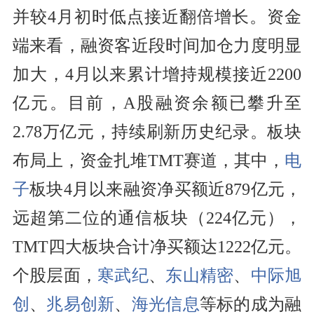
并较4月初时低点接近翻倍增长。资金
端来看，融资客近段时间加仓力度明显
加大，4月以来累计增持规模接近2200
亿元。目前，A股融资余额已攀升至
2.78万亿元，持续刷新历史纪录。板块
布局上，资金扎堆TMT赛道，其中，
电
子
板块4月以来融资净买额近879亿元，
远超第二位的通信板块（224亿元），
TMT四大板块合计净买额达1222亿元。
个股层面，
寒武纪
、
东山精密
、
中际旭
创
、
兆易创新
、
海光信息
等标的成为融