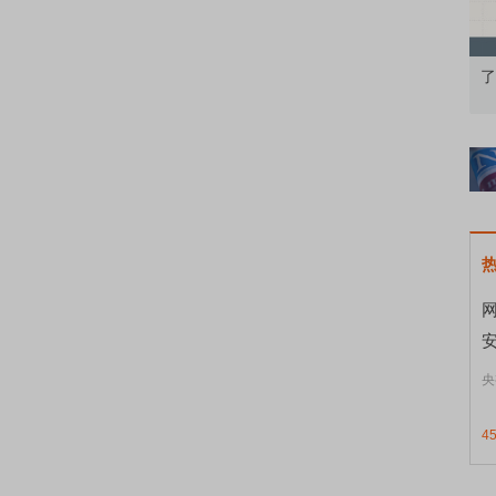
从基础认知到特色品种
了解北交所知识 做理性投资者
央
4