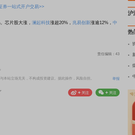
证券一站式开户交易>>
沪
%。芯片股大涨，
澜起科技
涨超20%，
兆易创新
涨逾12%，
中
热
责任编辑：43
%
与本站立场无关，不构成投资建议。据此操作，风险自担。
举报