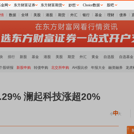
基金网
东方财富证券
东方财富期货
妙想
Choice数据
股吧
行情
数据
全球
美股
港股
期货
外汇
银行
基金
理财
债券
块
排行
新股
基金
港股
美股
期货
外汇
黄金
自选股
自选基金
个股研报
新股申购
转债申购
北交所申购
AH股比价
年报大全
融资融券
龙虎
29% 澜起科技涨超20%
煤炭板块领涨
贵金属板块走强
半导体板块活跃
沪深资金流向
A股估值分析全览