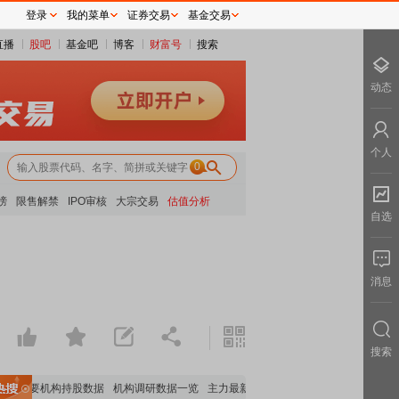
登录
我的菜单
证券交易
基金交易
直播
股吧
基金吧
博客
财富号
搜索
动态
个人
0
榜
限售解禁
IPO审核
大宗交易
估值分析
自选
消息
搜索
重要机构持股数据
机构调研数据一览
主力最新动向
上市公司限售股解禁一览