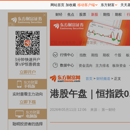
网站首页
加收藏
移动客户端
东方财富
天天
财经
焦点
股票
新股
期指
期权
关
闭
行情中心
指数
期指
期权
个股
板
数据中心
资金流向
主力排名
板块资金
首页
>
财经频道
>
正文
港股午盘｜恒指跌0.
2026年05月11日 12:06
来源： 第一财经