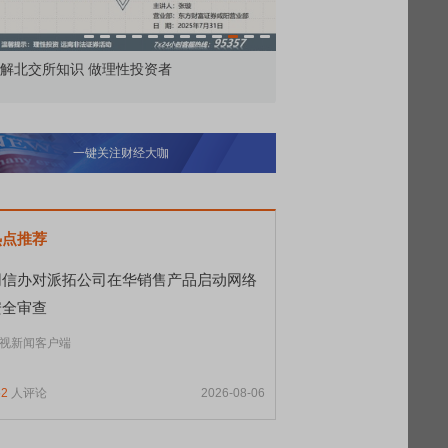
市价委托那么多种，究竟怎么用？
北交所顶格打新
一键关注财经大咖
热点推荐
网信办对派拓公司在华销售产品启动网络
安全审查
视新闻客户端
52
人评论
2026-08-06