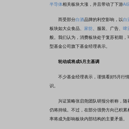
半导体
相关板块大涨，并且带动了下游
A
而受部分
白酒
品牌的利空影响，以
白
板块如大众食品、
家纺
、服装、广告、
啤
般。我们认为，消费板块处于复苏初期，
型基金公司旗下基金经理表示。
轮动或将成5月主基调
不少基金经理表示，谨慎看好5月行情
识。
兴证策略张启尧团队研报分析称，随着
仍将持续。不过，在部分强势方向已积累
率将成为影响板块内部结构的主要矛盾。