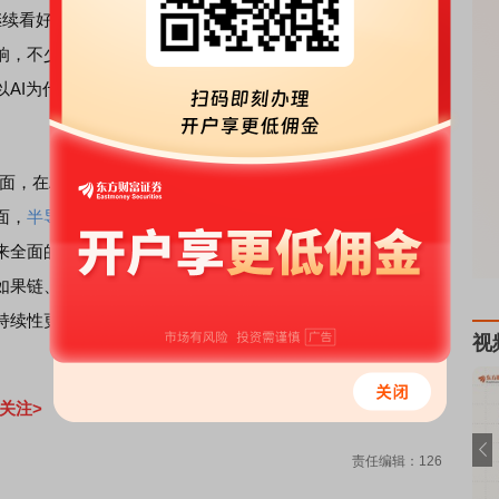
续看好以盈利驱动为核心的大盘景气成长风格，从今年一季
响，不少细分领域都呈现业绩逐季度向上的趋势。后续主要
以AI为代表的科技方向；二是制造业出海带来的新发展机
，在AI基础设施领域，‘存电光板’整体都很好，参与其中的
面，
半导体
产业链整体性走强，
半导体
设备及材料、半导体
来全面的业绩释放期。另外，制造业出海方向中，机械、化
如果链、光
通信
、
PCB
、半导体、
锂
电设备等板块本身就处
持续性更强、毛利率与经营现金流更优质的成长动能。”张景
视
关注>
责任编辑：126