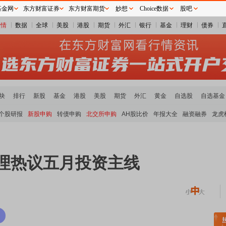
基金网
东方财富证券
东方财富期货
妙想
Choice数据
股吧
行情
数据
全球
美股
港股
期货
外汇
银行
基金
理财
债券
块
排行
新股
基金
港股
美股
期货
外汇
黄金
自选股
自选基金
个股研报
新股申购
转债申购
北交所申购
AH股比价
年报大全
融资融券
龙虎
经理热议五月投资主线
稀土板块领涨
元件板块走强
半导体板块活跃
沪深资金流向
A股估值分析全览