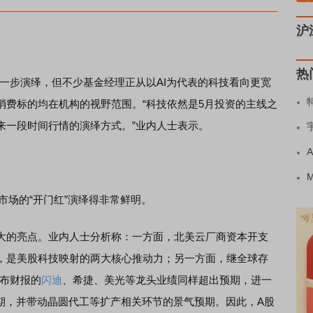
沪
热
一步演绎，但不少基金经理正从以AI为代表的科技看向更宽
消费标的均在机构的视野范围。“科技依然是5月投资的主线之
来一段时间行情的演绎方式。”业内人士表示。
场的“开门红”演绎得非常鲜明。
大的亮点。业内人士分析称：一方面，北美云厂商资本开支
，是美股科技映射的两大核心推动力；另一方面，继全球存
公布财报的
闪迪
、希捷、美光等龙头业绩同样超出预期，进一
周期，并带动晶圆代工等扩产相关环节的景气预期。因此，A股