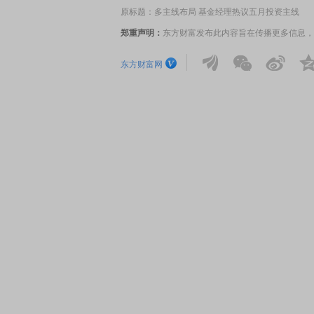
原标题：多主线布局 基金经理热议五月投资主线
郑重声明：
东方财富发布此内容旨在传播更多信息，
EDMI K90 至尊版 新品发布会
首席连线｜东方财富证券陈
风，将吹向何处
东方财富网