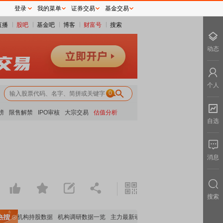
登录
我的菜单
证券交易
基金交易
直播
股吧
基金吧
博客
财富号
搜索
动态
个人
0
榜
限售解禁
IPO审核
大宗交易
估值分析
自选
消息
搜索
重要机构持股数据
机构调研数据一览
主力最新动向
上市公司限售股解禁一览
昨