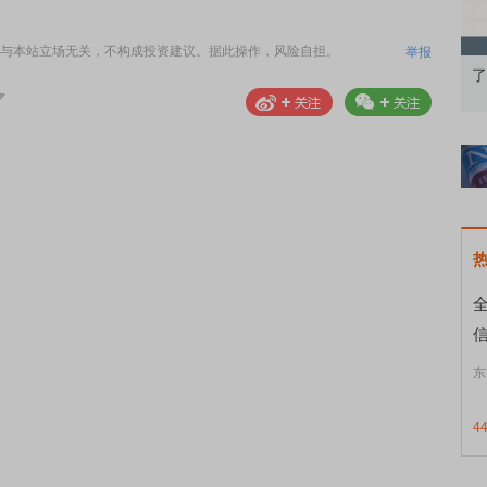
与本站立场无关，不构成投资建议。据此操作，风险自担。
举报
果：A股再平衡的
债券知识通识：从基础认知到特色品种
了
信
东
4